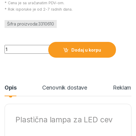
* Cena je sa uračunatim PDV-om.
* Rok isporuke je od 2-7 radnih dana.
Šifra proizvoda:3310610
Plastična lampa za LED cev količina
Dodaj u korpu
Opis
Cenovnik dostave
Reklamac
Plastična lampa za LED cev