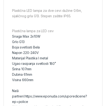
Plastična LED lampa za dve cevi dužine 0.6m,
sijaličnog grla G13. Stepen zaštite IP65.
Plastična lampa za LED cev
Snaga Max 2x10W
Grlo G13
Boja svetlosti Bela
Napon 220-240V
Materijal Plastika I metal
Ugao rasipanja svetlosti 180˚
Širina 107mm
Dubina 61mm
Visina 660mm
Naši
partneri:
https://www.eponuda.com/uporedicene?
ep=police