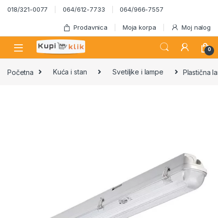
Skip to navigation
Skip to content
018/321-0077
064/612-7733
064/966-7557
Prodavnica
Moja korpa
Moj nalog
0
Početna
Kuća i stan
Svetiljke i lampe
Plastična 