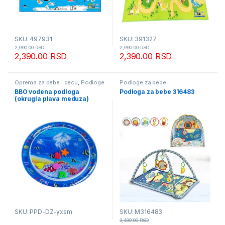
SKU: 497931
SKU: 391327
2,990.00
RSD
2,990.00
RSD
2,390.00
RSD
2,390.00
RSD
Oprema za bebe i decu
,
Podloge
Podloge za bebe
za bebe
BBO vodena podloga
Podloga za bebe 316483
(okrugla plava meduza)
SKU: PPD-DZ-yxsm
SKU: M316483
3,490.00
RSD