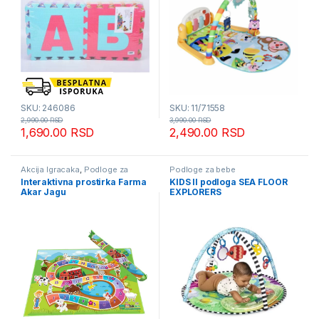
SKU: 246086
SKU: 11/71558
2,990.00
RSD
3,990.00
RSD
1,690.00
RSD
2,490.00
RSD
Akcija Igracaka
,
Podloge za
Podloge za bebe
bebe
Interaktivna prostirka Farma
KIDS II podloga SEA FLOOR
Akar Jagu
EXPLORERS