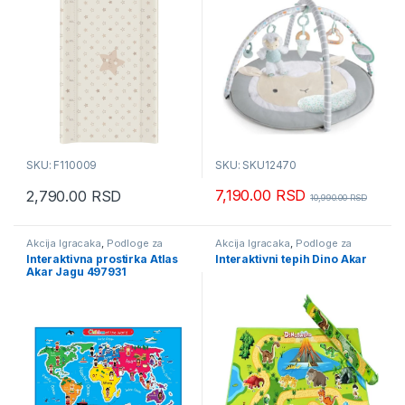
SKU: F110009
SKU: SKU12470
7,190.00
RSD
2,790.00
RSD
10,990.00
RSD
Akcija Igracaka
,
Podloge za
Akcija Igracaka
,
Podloge za
bebe
bebe
Interaktivna prostirka Atlas
Interaktivni tepih Dino Akar
Akar Jagu 497931