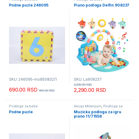
Podne puzle 246095
Piano podloga Delfin 908237
SKU: 246095-mo850832/1
SKU: La908237
3,590.00
RSD
690.00
RSD
2,290.00
RSD
990.00
RSD
Podloge za bebe
Akcija Milenijum
,
Podloge za
bebe
Podne puzle
Muzicka podloga za igru
piano 11/71558