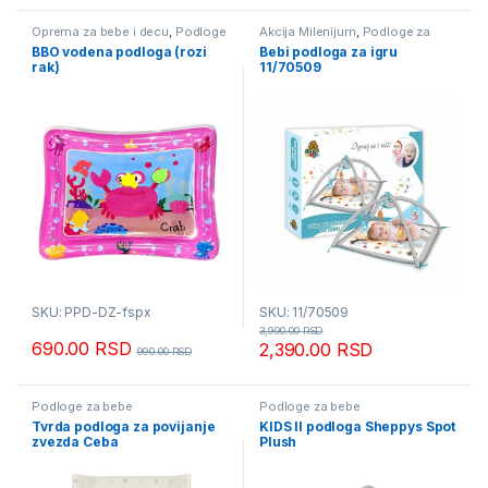
Oprema za bebe i decu
,
Podloge
Akcija Milenijum
,
Podloge za
za bebe
bebe
BBO vodena podloga (rozi
Bebi podloga za igru
rak)
11/70509
SKU: PPD-DZ-fspx
SKU: 11/70509
3,990.00
RSD
690.00
RSD
2,390.00
RSD
990.00
RSD
Podloge za bebe
Podloge za bebe
Tvrda podloga za povijanje
KIDS II podloga Sheppys Spot
zvezda Ceba
Plush