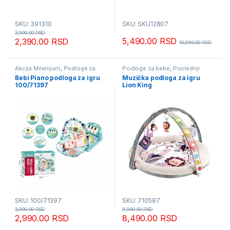
SKU: 391310
SKU: SKU12807
3,590.00
RSD
5,490.00
RSD
2,390.00
RSD
10,990.00
RSD
Akcija Milenijum
,
Podloge za
Podloge za bebe
,
Poslednji
bebe
komadi
Bebi Piano podloga za igru
Muzička podloga za igru
100/71397
Lion King
SKU: 100/71397
SKU: 710587
3,990.00
RSD
9,990.00
RSD
2,990.00
RSD
8,490.00
RSD