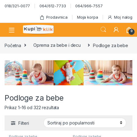
Skip to navigation
Skip to content
018/321-0077
064/612-7733
064/966-7557
Prodavnica
Moja korpa
Moj nalog
0
Početna
Oprema za bebe i decu
Podloge za bebe
Podloge za bebe
Sortirano po popularnosti
Prikaz 1–16 od 322 rezultata
Filteri
Podloge za bebe
Podloge za bebe