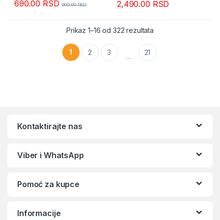
690.00
RSD
2,490.00
RSD
990.00
RSD
Sortirano po popular
Prikaz 1–16 od 322 rezultata
1
2
3
21
…
Kontaktirajte nas
Viber i WhatsApp
Pomoć za kupce
Informacije