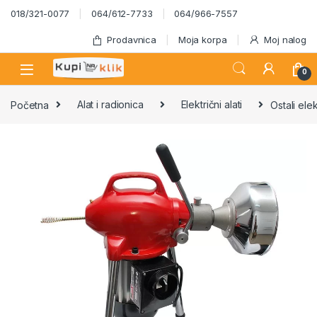
Skip to navigation
Skip to content
018/321-0077
064/612-7733
064/966-7557
Prodavnica
Moja korpa
Moj nalog
0
Početna
Alat i radionica
Električni alati
Ostali elek