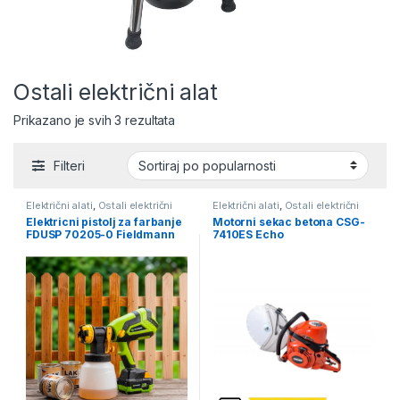
Ostali električni alat
Sortirano po popularnosti
Prikazano je svih 3 rezultata
Filteri
Električni alati
,
Ostali električni
Električni alati
,
Ostali električni
alat
alat
Elektricni pistolj za farbanje
Motorni sekac betona CSG-
FDUSP 70205-0 Fieldmann
7410ES Echo