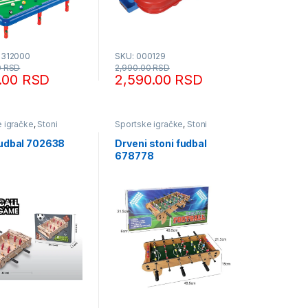
-312000
SKU: 000129
0
RSD
2,990.00
RSD
0.00
RSD
2,590.00
RSD
 igračke
,
Stoni
Sportske igračke
,
Stoni
futbal
fudbal 702638
Drveni stoni fudbal
678778