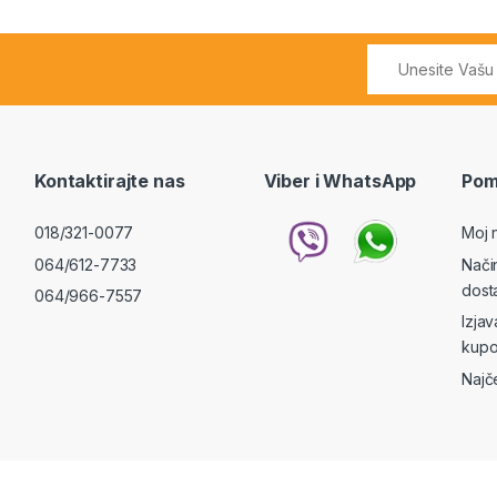
Kontaktirajte nas
Viber i WhatsApp
Pom
018/321-0077
Moj 
064/612-7733
Nači
dost
064/966-7557
Izja
kupo
Najč