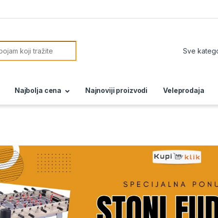
or:
Najbolja cena
Najnoviji proizvodi
Veleprodaja