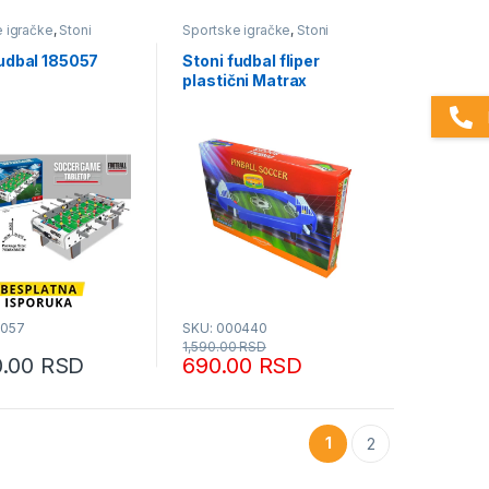
 igračke
,
Stoni
Sportske igračke
,
Stoni
futbal
fudbal 185057
Stoni fudbal fliper
plastični Matrax
5057
SKU: 000440
1,590.00
RSD
0.00
RSD
690.00
RSD
1
2