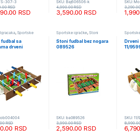
TS-307-3
SKU: Baj606506-k
SKU: M
0.00
RSD
4,990.00
RSD
3,290.0
990.00
RSD
3,590.00
RSD
1,99
 Igracaka
,
Sportske
Sportske igračke
,
Stoni
Sportske
e
,
Stoni futbal
futbal
futbal
 fudbal sa
Stoni fudbal bez nogara
Drveni 
ama drveni
089526
11/959
cob004004
SKU: ba089526
SKU: 11/
.00
RSD
3,990.00
RSD
8,990.0
90.00
RSD
2,590.00
RSD
6,79