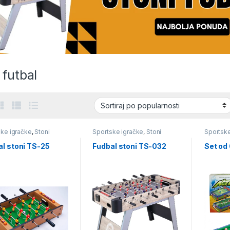
 futbal
ske igračke
,
Stoni
Sportske igračke
,
Stoni
Sportske
futbal
futbal
al stoni TS-25
Fudbal stoni TS-032
Set od 