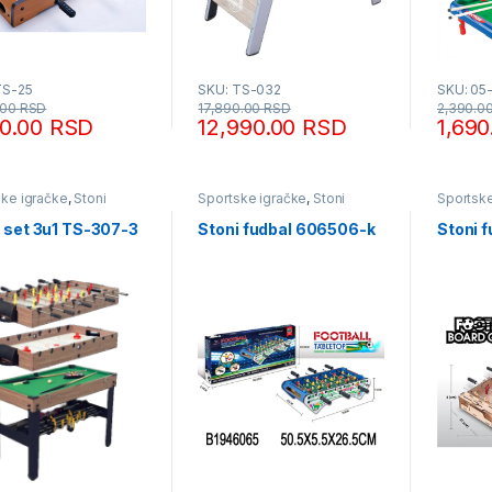
TS-25
SKU: TS-032
SKU: 05
.00
RSD
17,890.00
RSD
2,390.0
90.00
RSD
12,990.00
RSD
1,69
ske igračke
,
Stoni
Sportske igračke
,
Stoni
Sportske
futbal
futbal
i set 3u1 TS-307-3
Stoni fudbal 606506-k
Stoni 