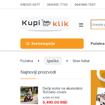
Skip to navigation
Skip to content
018/321-0077
064/612-7733
064/966-7557
Search f
Sve kategorije
Početna
Početna
Igračke
Stoni futbal
Najnoviji proizvodi
Dečiji motor na akumulator
154 belo-crveni
8,990.00
RSD
5,490.00
RSD