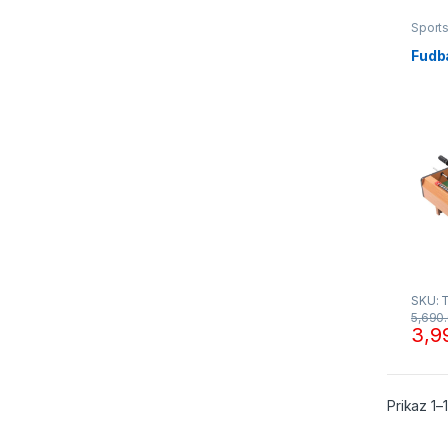
Sport
futbal
Fudb
SKU: 
5,690
3,9
Prikaz 1–