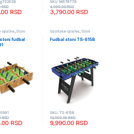
og702638
SKU: M678778
0
RSD
4,990.00
RSD
0.00
RSD
3,790.00
RSD
 igračke
,
Stoni
Sportske igračke
,
Stoni
futbal
stoni fudbal
Fudbal stoni TS-615B
91
95991
SKU: TS-615B
0
RSD
13,990.00
RSD
0.00
RSD
9,990.00
RSD