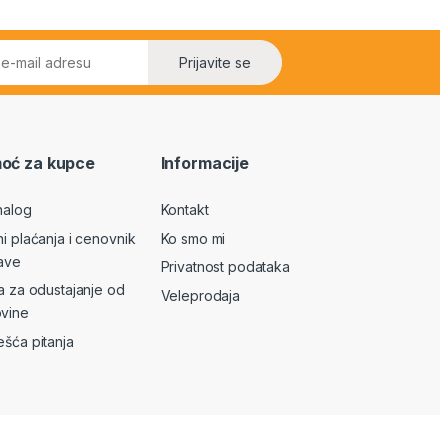
Prijavite se
oć za kupce
Informacije
nalog
Kontakt
ni plaćanja i cenovnik
Ko smo mi
ave
Privatnost podataka
va za odustajanje od
Veleprodaja
vine
ešća pitanja