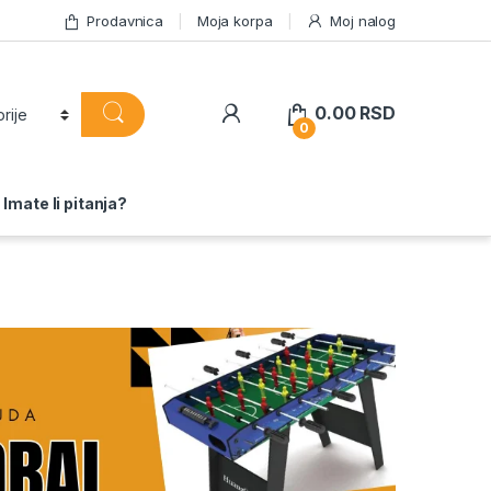
Prodavnica
Moja korpa
Moj nalog
0.00
RSD
0
Imate li pitanja?