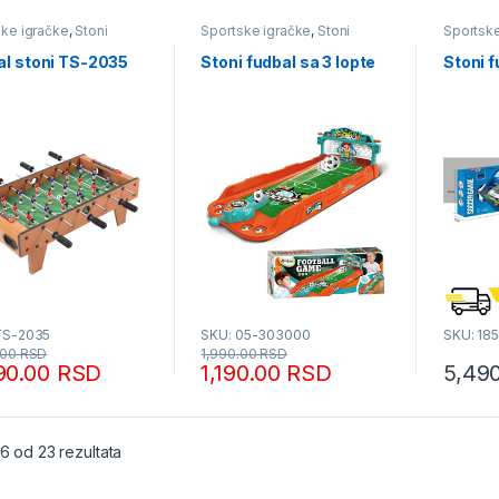
ske igračke
,
Stoni
Sportske igračke
,
Stoni
Sportske
futbal
futbal
al stoni TS-2035
Stoni fudbal sa 3 lopte
Stoni 
TS-2035
SKU: 05-303000
SKU: 18
.00
RSD
1,990.00
RSD
90.00
RSD
1,190.00
RSD
5,49
Sortirano po popularnosti
16 od 23 rezultata