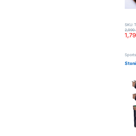
SKU: 
2,990
1,7
Sport
futbal
Ston