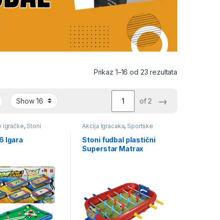
Sortirano po 
Prikaz 1–16 od 23 rezultata
→
of 2
 igračke
,
Stoni
Akcija Igracaka
,
Sportske
igračke
,
Stoni futbal
6 Igara
Stoni fudbal plastični
Superstar Matrax