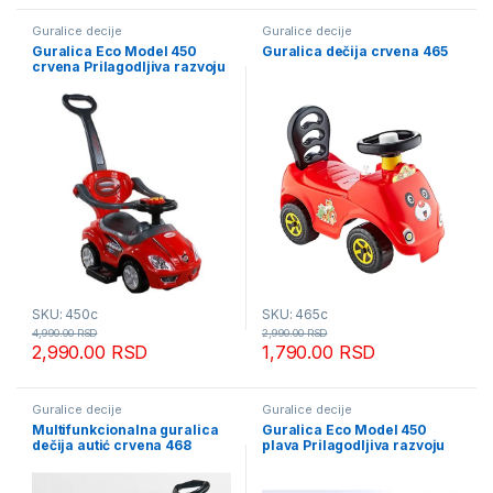
Guralice decije
Guralice decije
Guralica Eco Model 450
Guralica dečija crvena 465
crvena Prilagodljiva razvoju
deteta
SKU: 450c
SKU: 465c
4,990.00
RSD
2,990.00
RSD
2,990.00
RSD
1,790.00
RSD
Guralice decije
Guralice decije
Multifunkcionalna guralica
Guralica Eco Model 450
dečija autić crvena 468
plava Prilagodljiva razvoju
deteta