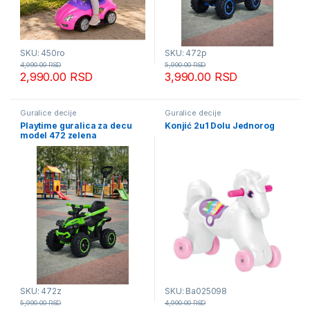
SKU: 450ro
SKU: 472p
4,990.00
RSD
5,990.00
RSD
2,990.00
RSD
3,990.00
RSD
Guralice decije
Guralice decije
Playtime guralica za decu
Konjić 2u1 Dolu Jednorog
model 472 zelena
SKU: 472z
SKU: Ba025098
5,990.00
RSD
4,990.00
RSD