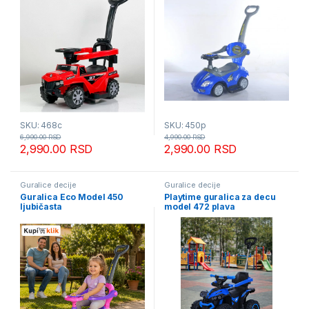
SKU: 468c
SKU: 450p
6,990.00
RSD
4,990.00
RSD
2,990.00
RSD
2,990.00
RSD
Guralice decije
Guralice decije
Guralica Eco Model 450
Playtime guralica za decu
ljubičasta
model 472 plava