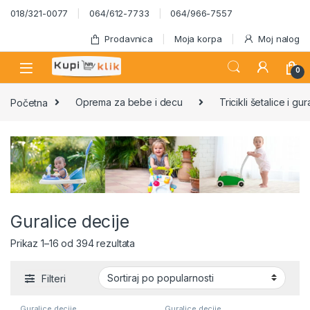
Skip to navigation
Skip to content
018/321-0077
064/612-7733
064/966-7557
Prodavnica
Moja korpa
Moj nalog
0
Početna
Oprema za bebe i decu
Tricikli šetalice i gur
Guralice decije
Sortirano po popularnosti
Prikaz 1–16 od 394 rezultata
Filteri
Guralice decije
Guralice decije