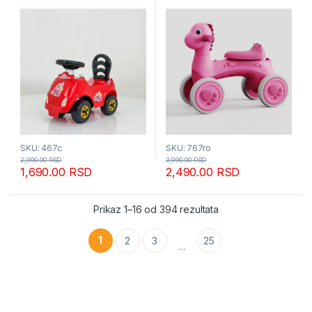
SKU: 467c
SKU: 767ro
2,990.00
RSD
3,990.00
RSD
1,690.00
RSD
2,490.00
RSD
Sortirano po popular
Prikaz 1–16 od 394 rezultata
1
2
3
25
…