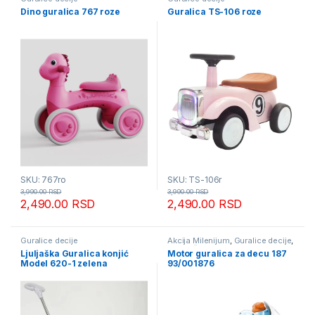
Dino guralica 767 roze
Guralica TS-106 roze
SKU: 767ro
SKU: TS-106r
3,990.00
RSD
3,990.00
RSD
2,490.00
RSD
2,490.00
RSD
Guralice decije
Akcija Milenijum
,
Guralice decije
,
Tricikli šetalice i guralice
Ljuljaška Guralica konjić
Motor guralica za decu 187
Model 620-1 zelena
93/001876