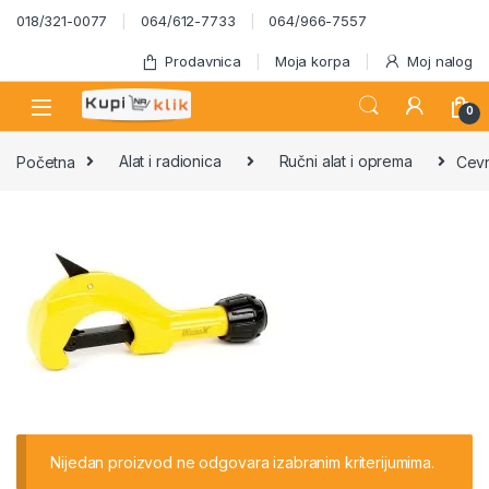
Skip to navigation
Skip to content
018/321-0077
064/612-7733
064/966-7557
Prodavnica
Moja korpa
Moj nalog
0
Početna
Alat i radionica
Ručni alat i oprema
Cevn
Nijedan proizvod ne odgovara izabranim kriterijumima.