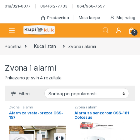
Skip to navigation
Skip to content
018/321-0077
064/612-7733
064/966-7557
Prodavnica
Moja korpa
Moj nalog
0
Početna
Kuća i stan
Zvona i alarmi
Zvona i alarmi
Sortirano po popularnosti
Prikazano je svih 4 rezultata
Filteri
Zvona i alarmi
Zvona i alarmi
Alarm za vrata-prozor CSS-
Alarm sa senzorom CSS-161
157
Colossus