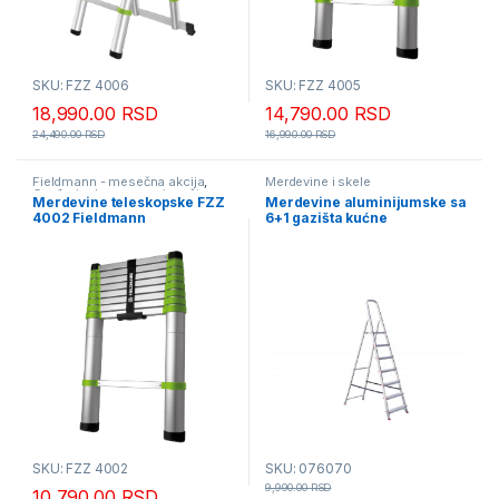
SKU: FZZ 4006
SKU: FZZ 4005
18,990.00
RSD
14,790.00
RSD
24,490.00
RSD
16,990.00
RSD
Fieldmann - mesečna akcija
,
Merdevine i skele
Građevinska oprema i mašine
,
Merdevine teleskopske FZZ
Merdevine aluminijumske sa
Merdevine i skele
4002 Fieldmann
6+1 gazišta kućne
SKU: FZZ 4002
SKU: 076070
9,990.00
RSD
10,790.00
RSD