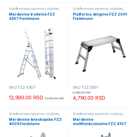
Građevinska oprema i mašine
,
Građevinska oprema i mašine
,
Merdevine i skele
Merdevine i skele
Merdevine trodelne FZZ
Platforma sklopiva FZZ 2001
4307 Fieldmann
Fieldmann
SKU: FZZ 4307
SKU: FZZ 2001
6,390.00
RSD
12,990.00
RSD
4,790.00
RSD
15,990.00
RSD
Građevinska oprema i mašine
,
Građevinska oprema i mašine
,
Merdevine i skele
Merdevine i skele
Merdevine teleskopske FZZ
Merdevine
4003 Fieldmann
multifunkcionalne FZZ 4107
Fieldmann