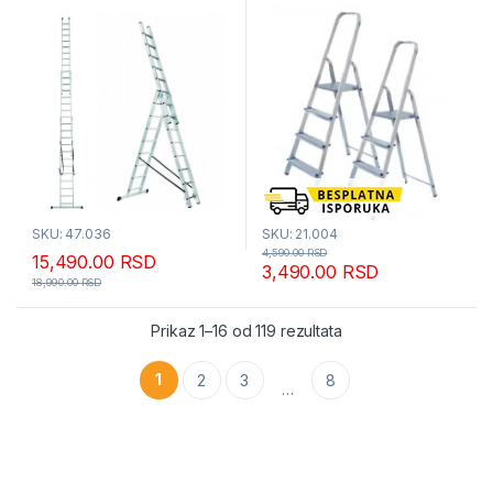
SKU: 47.036
SKU: 21.004
4,590.00
RSD
15,490.00
RSD
3,490.00
RSD
18,990.00
RSD
Sortirano po popularn
Prikaz 1–16 od 119 rezultata
1
2
3
8
…