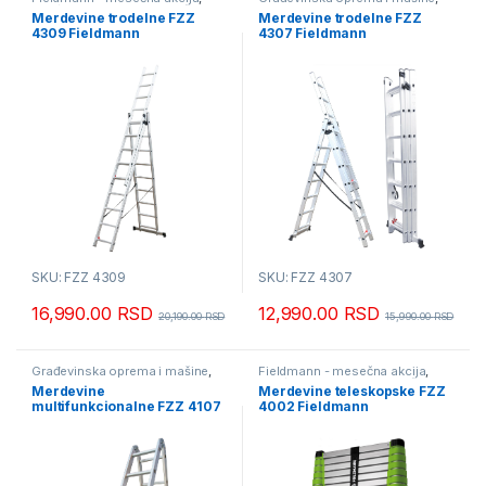
Građevinska oprema i mašine
,
Merdevine i skele
Merdevine trodelne FZZ
Merdevine trodelne FZZ
Merdevine i skele
4309 Fieldmann
4307 Fieldmann
SKU: FZZ 4309
SKU: FZZ 4307
16,990.00
RSD
12,990.00
RSD
20,190.00
RSD
15,990.00
RSD
Građevinska oprema i mašine
,
Fieldmann - mesečna akcija
,
Merdevine i skele
Građevinska oprema i mašine
,
Merdevine
Merdevine teleskopske FZZ
Merdevine i skele
multifunkcionalne FZZ 4107
4002 Fieldmann
Fieldmann