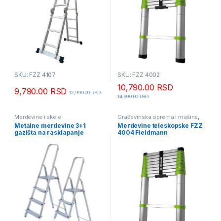
SKU: FZZ 4107
SKU: FZZ 4002
10,790.00
RSD
9,790.00
RSD
12,990.00
RSD
14,990.00
RSD
Merdevine i skele
Građevinska oprema i mašine
,
Merdevine i skele
Metalne merdevine 3+1
Merdevine teleskopske FZZ
gazišta na rasklapanje
4004 Fieldmann