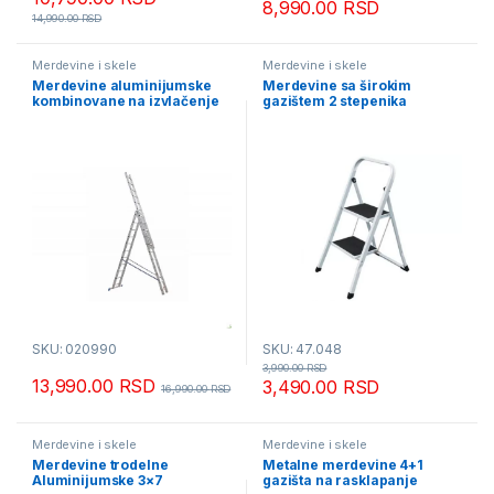
8,990.00
RSD
14,990.00
RSD
Merdevine i skele
Merdevine i skele
Merdevine aluminijumske
Merdevine sa širokim
kombinovane na izvlačenje
gazištem 2 stepenika
3×7
SKU: 020990
SKU: 47.048
3,990.00
RSD
13,990.00
RSD
3,490.00
RSD
16,990.00
RSD
Merdevine i skele
Merdevine i skele
Merdevine trodelne
Metalne merdevine 4+1
Aluminijumske 3×7
gazišta na rasklapanje