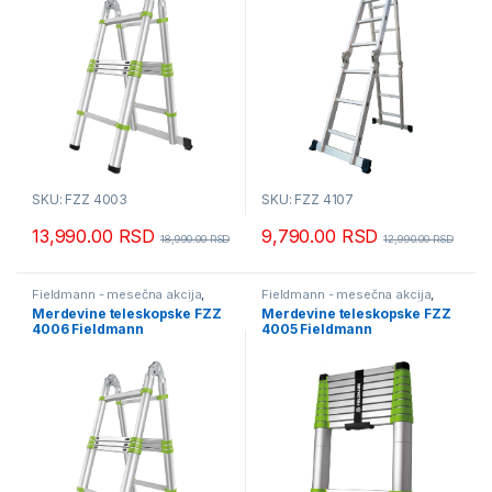
SKU: FZZ 4003
SKU: FZZ 4107
13,990.00
RSD
9,790.00
RSD
18,990.00
RSD
12,990.00
RSD
Fieldmann - mesečna akcija
,
Fieldmann - mesečna akcija
,
Građevinska oprema i mašine
,
Građevinska oprema i mašine
,
Merdevine teleskopske FZZ
Merdevine teleskopske FZZ
Merdevine i skele
Merdevine i skele
4006 Fieldmann
4005 Fieldmann