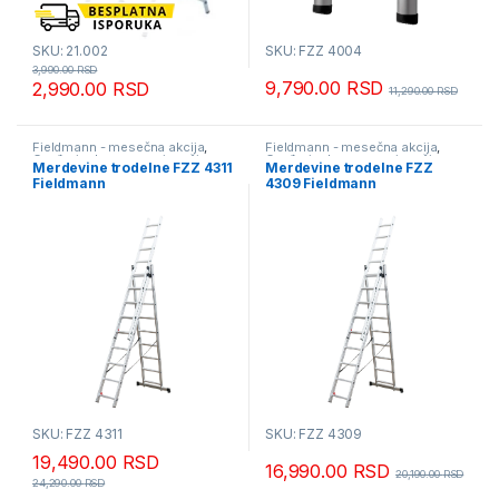
SKU: 21.002
SKU: FZZ 4004
3,990.00
RSD
9,790.00
RSD
2,990.00
RSD
11,290.00
RSD
Fieldmann - mesečna akcija
,
Fieldmann - mesečna akcija
,
Građevinska oprema i mašine
,
Građevinska oprema i mašine
,
Merdevine trodelne FZZ 4311
Merdevine trodelne FZZ
Merdevine i skele
Merdevine i skele
Fieldmann
4309 Fieldmann
SKU: FZZ 4311
SKU: FZZ 4309
19,490.00
RSD
16,990.00
RSD
20,190.00
RSD
24,290.00
RSD