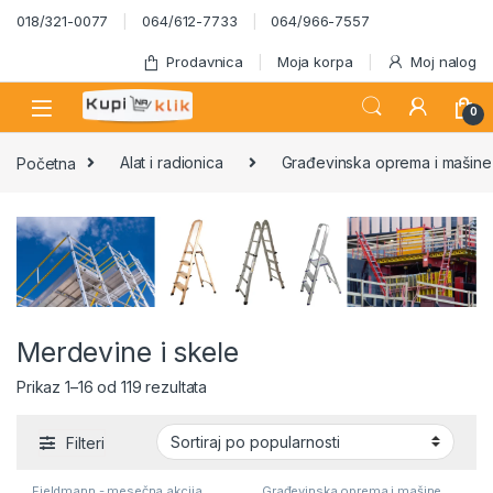
Skip to navigation
Skip to content
018/321-0077
064/612-7733
064/966-7557
Prodavnica
Moja korpa
Moj nalog
0
Početna
Alat i radionica
Građevinska oprema i mašine
Merdevine i skele
Sortirano po popularnosti
Prikaz 1–16 od 119 rezultata
Filteri
Fieldmann - mesečna akcija
,
Građevinska oprema i mašine
,