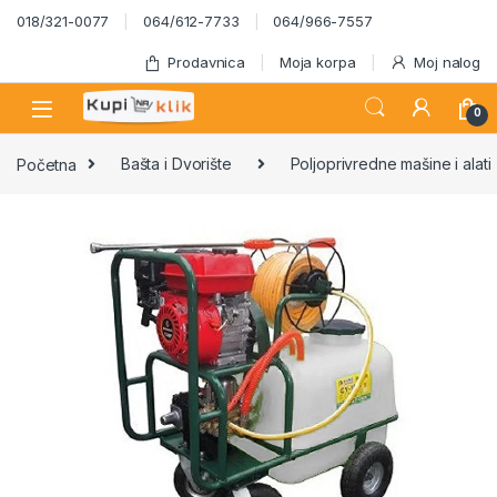
Skip to navigation
Skip to content
018/321-0077
064/612-7733
064/966-7557
Prodavnica
Moja korpa
Moj nalog
0
Početna
Bašta i Dvorište
Poljoprivredne mašine i alati