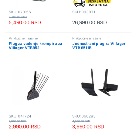
SKU: 020156
SKU: 033871
6,490.00
RSD
5,490.00
RSD
26,990.00
RSD
Priključne mašine
Priključne mašine
Plug za vađenje krompira za
Jednostrani plug za Villager
Villager VTB852
VTB 8511B
SKU: 041724
SKU: 060283
3,990.00
RSD
4,990.00
RSD
2,990.00
RSD
3,990.00
RSD