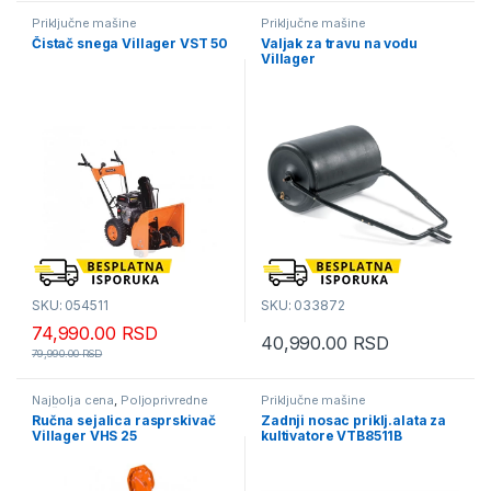
Priključne mašine
Priključne mašine
Čistač snega Villager VST 50
Valjak za travu na vodu
Villager
SKU: 054511
SKU: 033872
74,990.00
RSD
40,990.00
RSD
79,990.00
RSD
Najbolja cena
,
Poljoprivredne
Priključne mašine
mašine i alati
,
Poslednji komadi
,
Ručna sejalica rasprskivač
Zadnji nosac priklj.alata za
Priključne mašine
Villager VHS 25
kultivatore VTB8511B