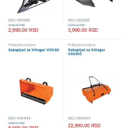
SKU: 060285
SKU: 060282
3,990.00
RSD
4,990.00
RSD
2,990.00
RSD
3,990.00
RSD
Priključne mašine
Priključne mašine
Sakupljač za Villager VSS 60
Sakupljač za Villager
VSS100
SKU: 046444
SKU: 060094
7,990.00
RSD
22,990.00
RSD