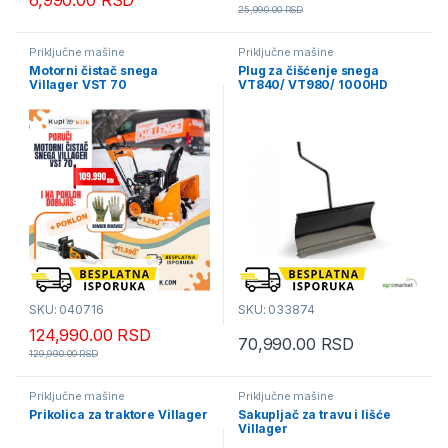
6,990.00
RSD
25,990.00
RSD
Priključne mašine
Priključne mašine
Motorni čistač snega
Plug za čišćenje snega
Villager VST 70
VT840/ VT980/ 1000HD
SKU: 040716
SKU: 033874
124,990.00
RSD
70,990.00
RSD
129,990.00
RSD
Priključne mašine
Priključne mašine
Prikolica za traktore Villager
Sakupljač za travu i lišće
Villager