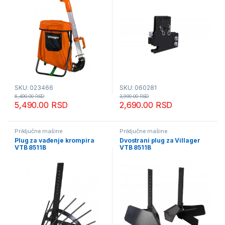
SKU: 023466
SKU: 060281
6,490.00
RSD
3,990.00
RSD
5,490.00
RSD
2,690.00
RSD
Priključne mašine
Priključne mašine
Plug za vađenje krompira
Dvostrani plug za Villager
VTB 8511B
VTB 8511B