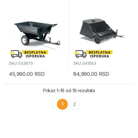
SKU: 033870
SKU: 041563
45,990.00
RSD
84,990.00
RSD
Sortirano po popularn
Prikaz 1–16 od 18 rezultata
1
2