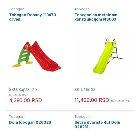
Tobogani
Tobogani
Tobogan Dohany 113470
Tobogan sa metalnom
crveni
konstrukcijom NS603
SKU: Baj113470
SKU: 11/603
6,990.00
RSD
11,490.00
RSD
4,390.00
RSD
14,890.00
RSD
Tobogani
Tobogani
Dolu tobogan 026026
Set za dvorište 4u1 Dolu
026231