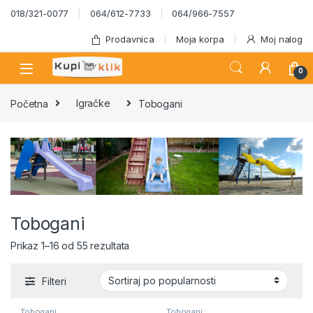
Skip to navigation
Skip to content
018/321-0077
064/612-7733
064/966-7557
Prodavnica
Moja korpa
Moj nalog
0
Početna
Igračke
Tobogani
Tobogani
Sortirano po popularnosti
Prikaz 1–16 od 55 rezultata
Filteri
Tobogani
Tobogani