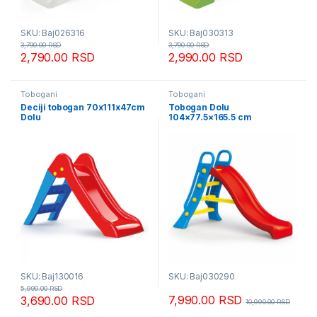
SKU: Baj026316
SKU: Baj030313
3,790.00
RSD
3,790.00
RSD
2,790.00
RSD
2,990.00
RSD
Tobogani
Tobogani
Deciji tobogan 70x111x47cm
Tobogan Dolu
Dolu
104×77.5×165.5 cm
SKU: Baj130016
SKU: Baj030290
5,990.00
RSD
7,990.00
RSD
3,690.00
RSD
10,990.00
RSD