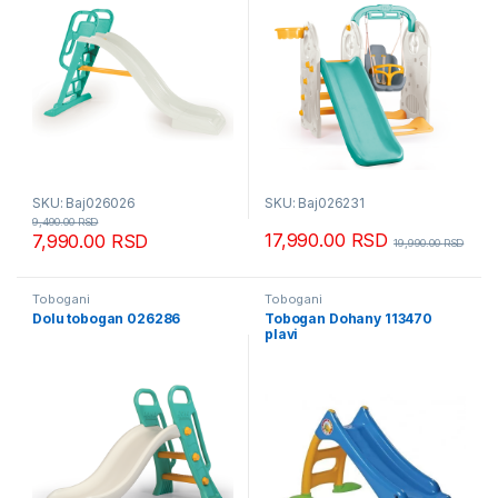
SKU: Baj026026
SKU: Baj026231
9,490.00
RSD
17,990.00
RSD
7,990.00
RSD
19,990.00
RSD
Tobogani
Tobogani
Dolu tobogan 026286
Tobogan Dohany 113470
plavi