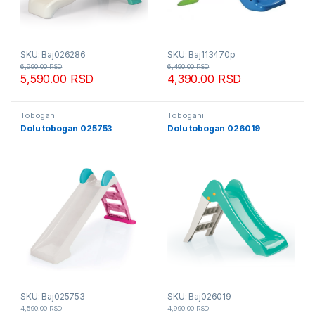
SKU: Baj026286
SKU: Baj113470p
6,990.00
RSD
6,490.00
RSD
5,590.00
RSD
4,390.00
RSD
Tobogani
Tobogani
Dolu tobogan 025753
Dolu tobogan 026019
SKU: Baj025753
SKU: Baj026019
4,590.00
RSD
4,990.00
RSD