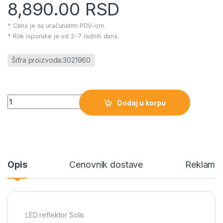
8,890.00
RSD
* Cena je sa uračunatim PDV-om.
* Rok isporuke je od 2-7 radnih dana.
Šifra proizvoda:3021960
LED reflektor Solis količina
Dodaj u korpu
Opis
Cenovnik dostave
Reklamac
LED reflektor Solis