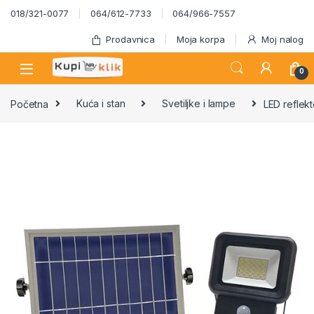
Skip to navigation
Skip to content
018/321-0077
064/612-7733
064/966-7557
Prodavnica
Moja korpa
Moj nalog
0
Početna
Kuća i stan
Svetiljke i lampe
LED reflekt