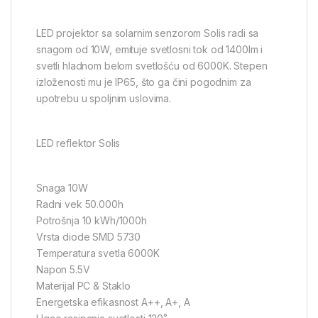
LED projektor sa solarnim senzorom Solis radi sa
snagom od 10W, emituje svetlosni tok od 1400lm i
svetli hladnom belom svetlošću od 6000K. Stepen
izloženosti mu je IP65, što ga čini pogodnim za
upotrebu u spoljnim uslovima.
LED reflektor Solis
Snaga 10W
Radni vek 50.000h
Potrošnja 10 kWh/1000h
Vrsta diode SMD 5730
Temperatura svetla 6000K
Napon 5.5V
Materijal PC & Staklo
Energetska efikasnost A++, A+, A