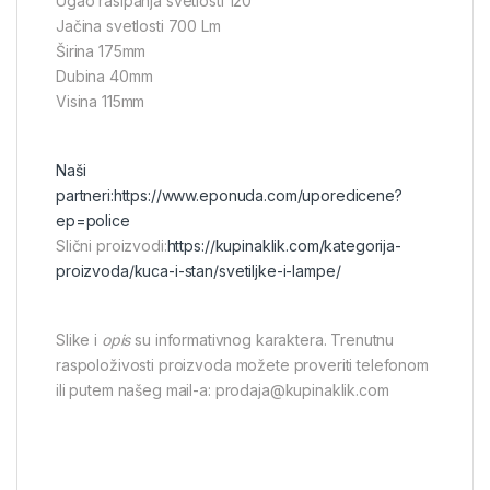
Ugao rasipanja svetlosti 120˚
Jačina svetlosti 700 Lm
Širina 175mm
Dubina 40mm
Visina 115mm
Naši
partneri:
https://www.eponuda.com/uporedicene?
ep=police
Slični proizvodi:
https://kupinaklik.com/kategorija-
proizvoda/kuca-i-stan/svetiljke-i-lampe/
Slike i
opis
su informativnog karaktera. Trenutnu
raspoloživosti proizvoda možete proveriti telefonom
ili putem našeg mail-a: prodaja@kupinaklik.com