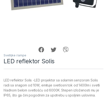
Svetiljke i lampe
LED reflektor Solis
LED reflektor Solis -LED projektor sa solarnim senzorom Solis
radi sa snagom od 10W, emituje svetlosni tok od 1400lm i svetli
hladnom belom svetlošću od 6000K. Stepen izloženosti mu je
IP65, što ga čini pogodnim za upotrebu u spoljnim uslovima.