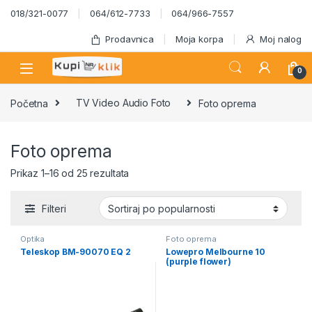
Skip to navigation
Skip to content
018/321-0077
064/612-7733
064/966-7557
Prodavnica
Moja korpa
Moj nalog
0
Početna
TV Video Audio Foto
Foto oprema
Foto oprema
Sortirano po popularnosti
Prikaz 1–16 od 25 rezultata
Filteri
Optika
Foto oprema
Teleskop BM-90070 EQ 2
Lowepro Melbourne 10
(purple flower)