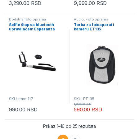
3,290.00
RSD
9,999.00
RSD
Dodatna foto oprema
Audio
,
Foto oprema
Selfie štap sa bluetooth
Torba za fotoaparat i
upravljačem Esperanza
kameru ET135
EMM117
SKU: emm117
SKU: ET135
1,090.00
RSD
990.00
RSD
590.00
RSD
Sortirano po popularn
Prikaz 1–16 od 25 rezultata