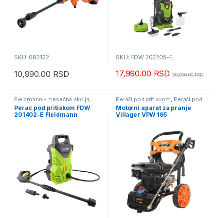
SKU: 082122
SKU: FDW 202205-E
17,990.00
RSD
10,990.00
RSD
20,990.00
RSD
Fieldmann - mesečna akcija
,
Perači pod pritiskom
,
Perači pod
Perači pod pritiskom
,
Perači pod
pritiskom usisivači i duvači
Perac pod pritiskom FDW
Motorni aparat za pranje
pritiskom usisivači i duvači
201402-E Fieldmann
Villager VPW 195