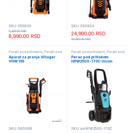
SKU: 055830
SKU: 050904
9,490.00
RSD
24,990.00
RSD
8,990.00
RSD
29,990.00
RSD
Perači pod pritiskom
,
Perači pod
Perači pod pritiskom
,
Perači pod
pritiskom usisivači i duvači
pritiskom usisivači i duvači
Aparat za pranje Villager
Perac pod pritiskom
VHW 155
HPW2500-170C Union
SKU: 060098
SKU: avHPW2500-170C