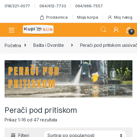
Skip to navigation
Skip to content
018/321-0077
064/612-7733
064/966-7557
Prodavnica
Moja korpa
Moj nalog
0
Početna
Bašta i Dvorište
Perači pod pritiskom usisivač
Perači pod pritiskom
Sortirano po popularnosti
Prikaz 1–16 od 47 rezultata
Filteri