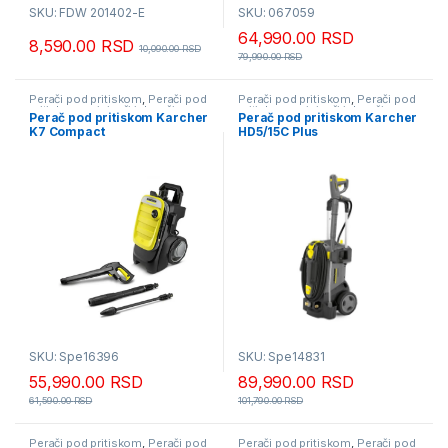
SKU: FDW 201402-E
SKU: 067059
64,990.00
RSD
8,590.00
RSD
10,090.00
RSD
79,990.00
RSD
Perači pod pritiskom
,
Perači pod
Perači pod pritiskom
,
Perači pod
pritiskom usisivači i duvači
pritiskom usisivači i duvači
Perač pod pritiskom Karcher
Perač pod pritiskom Karcher
K7 Compact
HD5/15C Plus
SKU: Spe16396
SKU: Spe14831
55,990.00
RSD
89,990.00
RSD
61,590.00
RSD
101,790.00
RSD
Perači pod pritiskom
,
Perači pod
Perači pod pritiskom
,
Perači pod