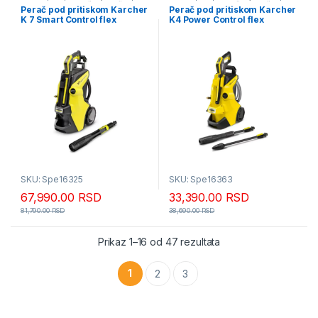
pritiskom usisivači i duvači
pritiskom usisivači i duvači
Perač pod pritiskom Karcher
Perač pod pritiskom Karcher
K 7 Smart Control flex
K4 Power Control flex
SKU: Spe16325
SKU: Spe16363
67,990.00
RSD
33,390.00
RSD
81,790.00
RSD
38,690.00
RSD
Sortirano po popularn
Prikaz 1–16 od 47 rezultata
1
2
3