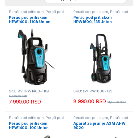
Perači pod pritiskom
,
Perači pod
Perači pod pritiskom
,
Perači pod
pritiskom usisivači i duvači
pritiskom usisivači i duvači
Perac pod pritiskom
Perac pod pritiskom
HPW1400-110A Union
HPW1600-135 Union
SKU: avHPW1400-110A
SKU: avHPW1600-135
9,990.00
RSD
8,990.00
RSD
7,990.00
RSD
11,190.00
RSD
Perači pod pritiskom
,
Perači pod
Perači pod pritiskom
,
Perači pod
pritiskom usisivači i duvači
pritiskom usisivači i duvači
,
Perac pod pritiskom
Aparat za pranje AGM AHW
Poslednji komadi
HPW1400-100 Union
9020