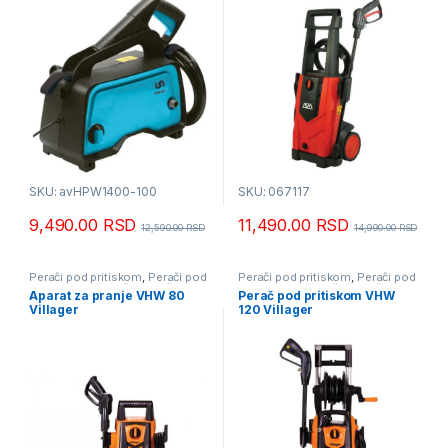
SKU: avHPW1400-100
SKU: 067117
9,490.00
RSD
11,490.00
RSD
12,590.00
RSD
14,990.00
RSD
Perači pod pritiskom
,
Perači pod
Perači pod pritiskom
,
Perači pod
pritiskom usisivači i duvači
pritiskom usisivači i duvači
Aparat za pranje VHW 80
Perač pod pritiskom VHW
Villager
120 Villager