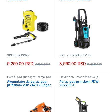
SKU: Spe16397
SKU: avHPW1600-135
9,290.00
RSD
8,990.00
RSD
10,990.00
RSD
11,190.00
RSD
Perači pod pritiskom
,
Perači pod
Fieldmann - mesečna akcija
,
pritiskom usisivači i duvači
Perači pod pritiskom
,
Perači pod
Akumulatorski perac pod
Perac pod pritiskom FDW
pritiskom usisivači i duvači
pritiskom VHP 2420 Villager
202205-E