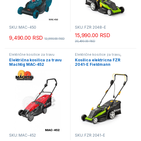
SKU: MAC-450
SKU: FZR 2048-E
15,990.00
RSD
9,490.00
RSD
12,990.00
RSD
20,490.00
RSD
Električne kosilice za travu
Električne kosilice za travu
,
Fieldmann - mesečna akcija
,
Električna kosilica za travu
Kosilica elektricna FZR
Kosilice za travu
Machtig MAC-452
2041-E Fieldmann
SKU: MAC-452
SKU: FZR 2041-E