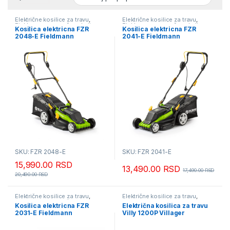
Električne kosilice za travu
,
Električne kosilice za travu
,
Fieldmann - mesečna akcija
,
Fieldmann - mesečna akcija
,
Kosilica elektricna FZR
Kosilica elektricna FZR
Kosilice za travu
Kosilice za travu
2048-E Fieldmann
2041-E Fieldmann
SKU: FZR 2048-E
SKU: FZR 2041-E
15,990.00
RSD
13,490.00
RSD
17,490.00
RSD
20,490.00
RSD
Električne kosilice za travu
,
Električne kosilice za travu
,
Fieldmann - mesečna akcija
,
Kosilice za travu
,
Villager Akcija
Kosilica elektricna FZR
Električna kosilica za travu
Kosilice za travu
2031-E Fieldmann
Villy 1200P Villager