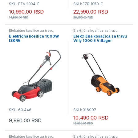
SKU: FZV 2004-E
SKU: FZR 1050-E
10,990.00
RSD
22,590.00
RSD
14,890.00
RSD
26,390.00
RSD
Električne kosilice za travu
,
Električne kosilice za travu
,
Kosilice za travu
Kosilice za travu
Električna kosilica 1000W
Električna kosačica za travu
ISKRA
Villy 1000 E Villager
SKU: 60.446
SKU: 016997
10,490.00
RSD
9,990.00
RSD
12,990.00
RSD
Električne kosilice za travu
,
Električne kosilice za travu