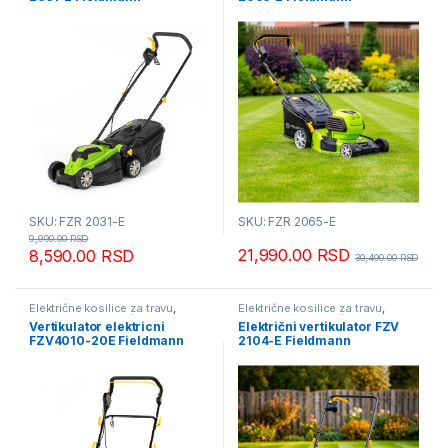
SKU: FZR 2031-E
SKU: FZR 2065-E
9,990.00
RSD
21,990.00
RSD
8,590.00
RSD
30,490.00
RSD
Električne kosilice za travu
,
Električne kosilice za travu
,
Fieldmann - mesečna akcija
,
Fieldmann - mesečna akcija
,
Vertikulator elektricni
Električni vertikulator FZV
Kosilice za travu
Kosilice za travu
FZV4010-20E Fieldmann
2104-E Fieldmann