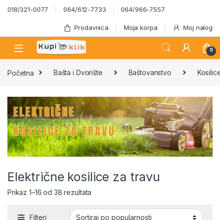
Skip to navigation
Skip to content
018/321-0077
064/612-7733
064/966-7557
Prodavnica
Moja korpa
Moj nalog
0
Početna
Bašta i Dvorište
Baštovanstvo
Kosilic
Električne kosilice za travu
Sortirano po popularnosti
Prikaz 1–16 od 38 rezultata
Filteri