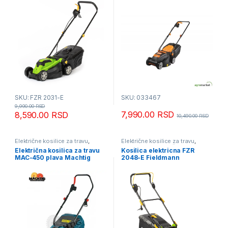
SKU: FZR 2031-E
SKU: 033467
9,990.00
RSD
7,990.00
RSD
8,590.00
RSD
10,490.00
RSD
Električne kosilice za travu
,
Električne kosilice za travu
,
Kosilice za travu
Fieldmann - mesečna akcija
,
Električna kosilica za travu
Kosilica elektricna FZR
Kosilice za travu
MAC-450 plava Machtig
2048-E Fieldmann