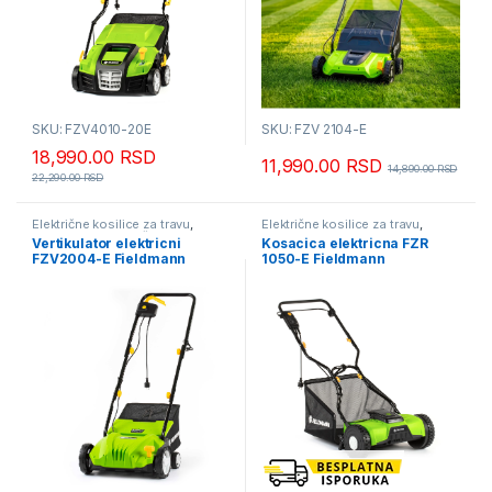
SKU: FZV4010-20E
SKU: FZV 2104-E
18,990.00
RSD
11,990.00
RSD
14,890.00
RSD
22,290.00
RSD
Električne kosilice za travu
,
Električne kosilice za travu
,
Fieldmann - mesečna akcija
,
Kosilice za travu
Vertikulator elektricni
Kosacica elektricna FZR
Kosilice za travu
FZV2004-E Fieldmann
1050-E Fieldmann