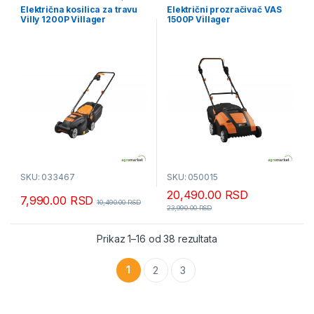
Kosilice za travu
,
Villager Akcija
Električna kosilica za travu
Električni prozračivač VAS
Villy 1200P Villager
1500P Villager
SKU: 033467
SKU: 050015
20,490.00
RSD
7,990.00
RSD
10,490.00
RSD
23,990.00
RSD
Sortirano po popularn
Prikaz 1–16 od 38 rezultata
1
2
3