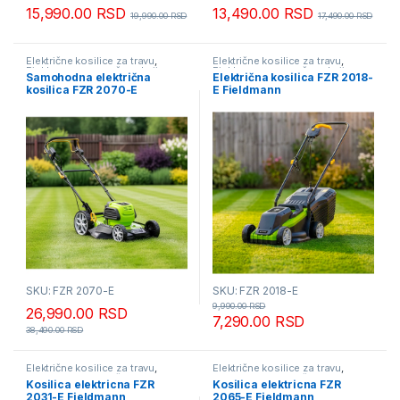
15,990.00
RSD
13,490.00
RSD
19,990.00
RSD
17,490.00
RSD
Električne kosilice za travu
,
Električne kosilice za travu
,
Fieldmann - mesečna akcija
,
Fieldmann - mesečna akcija
,
Samohodna električna
Električna kosilica FZR 2018-
Kosilice za travu
Kosilice za travu
kosilica FZR 2070-E
E Fieldmann
Fieldmann
SKU: FZR 2070-E
SKU: FZR 2018-E
9,990.00
RSD
26,990.00
RSD
7,290.00
RSD
38,490.00
RSD
Električne kosilice za travu
,
Električne kosilice za travu
,
Fieldmann - mesečna akcija
,
Fieldmann - mesečna akcija
,
Kosilica elektricna FZR
Kosilica elektricna FZR
Kosilice za travu
Kosilice za travu
2031-E Fieldmann
2065-E Fieldmann