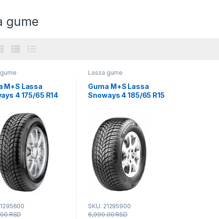
a gume
 gume
Lassa gume
 M+S Lassa
Guma M+S Lassa
ays 4 175/65 R14
Snoways 4 185/65 R15
88T
21295600
SKU: 21295900
.00
RSD
6,990.00
RSD