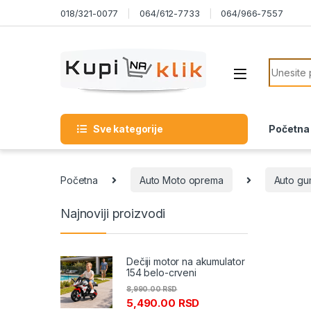
Skip to navigation
Skip to content
018/321-0077
064/612-7733
064/966-7557
Search f
Sve kategorije
Početna
Početna
Auto Moto oprema
Auto g
Najnoviji proizvodi
Dečiji motor na akumulator
154 belo-crveni
8,990.00
RSD
5,490.00
RSD