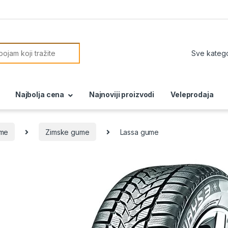
or:
Najbolja cena
Najnoviji proizvodi
Veleprodaja
ume
Zimske gume
Lassa gume