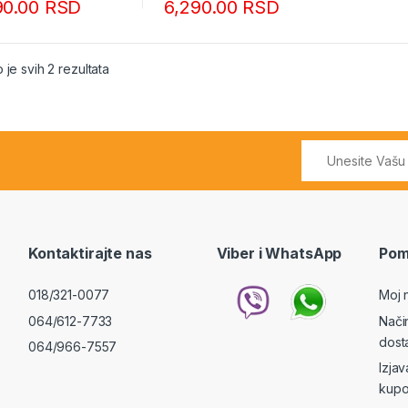
90.00
RSD
6,290.00
RSD
Sortirano po popularnosti
 je svih 2 rezultata
Kontaktirajte nas
Viber i WhatsApp
Pom
018/321-0077
Moj 
064/612-7733
Nači
dost
064/966-7557
Izja
kupo