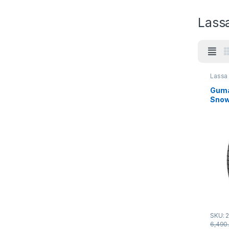
Lass
Lassa
Guma
Snow
82T
SKU: 
6,490