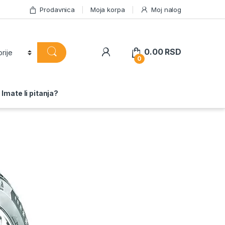
Prodavnica
Moja korpa
Moj nalog
0.00
RSD
0
Imate li pitanja?