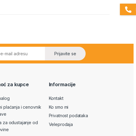
Prijavite se
oć za kupce
Informacije
nalog
Kontakt
ni plaćanja i cenovnik
Ko smo mi
ave
Privatnost podataka
va za odustajanje od
Veleprodaja
vine