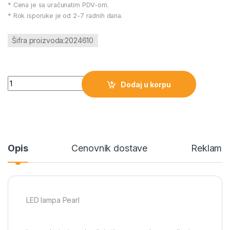
* Cena je sa uračunatim PDV-om.
* Rok isporuke je od 2-7 radnih dana.
Šifra proizvoda:2024610
LED lampa Pearl količina
Dodaj u korpu
Opis
Cenovnik dostave
Reklamac
LED lampa Pearl