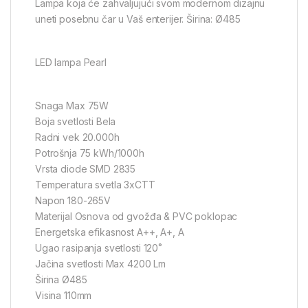
Lampa koja će zahvaljujući svom modernom dizajnu
uneti posebnu čar u Vaš enterijer. Širina: Ø485
LED lampa Pearl
Snaga Max 75W
Boja svetlosti Bela
Radni vek 20.000h
Potrošnja 75 kWh/1000h
Vrsta diode SMD 2835
Temperatura svetla 3xCTT
Napon 180-265V
Materijal Osnova od gvožđa & PVC poklopac
Energetska efikasnost A++, A+, A
Ugao rasipanja svetlosti 120˚
Jačina svetlosti Max 4200 Lm
Širina Ø485
Visina 110mm