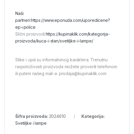
Naši
partneri:
https://www.eponuda.com/uporedicene?
ep=police
Slični proizvodi:
https://kupinaklik.com/kategorija-
proizvoda/kuca-i-stan/svetiljke-i-lampe/
Slike i
opis
su informativnog karaktera. Trenutnu
raspoloživosti proizvoda možete proveriti telefonom
ili putem našeg mail-a: prodaja@kupinaklik.com
Šifra proizvoda:
2024610
Kategorija:
Svetiljke i lampe