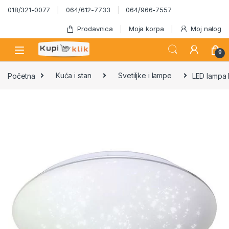
Skip to navigation
Skip to content
018/321-0077
064/612-7733
064/966-7557
Prodavnica
Moja korpa
Moj nalog
0
Početna
Kuća i stan
Svetiljke i lampe
LED lampa 