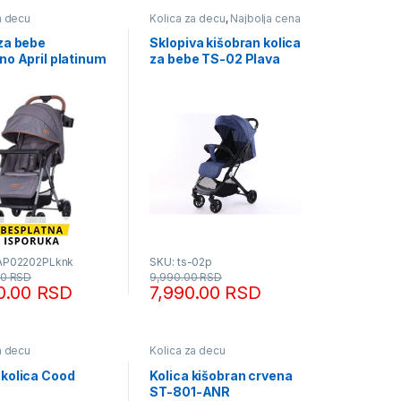
a decu
Kolica za decu
,
Najbolja cena
 za bebe
Sklopiva kišobran kolica
no April platinum
za bebe TS-02 Plava
AP02202PLknk
SKU: ts-02p
00
RSD
9,990.00
RSD
90.00
RSD
7,990.00
RSD
a decu
Kolica za decu
 kolica Cood
Kolica kišobran crvena
ST-801-ANR