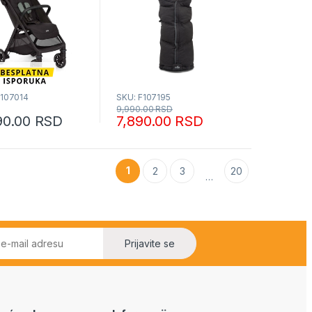
1107014
SKU: F107195
9,990.00
RSD
90.00
RSD
7,890.00
RSD
1
2
3
20
…
Prijavite se