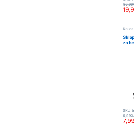
30,99
19,
Kolica
Sklop
za b
SKU: 
9,990
7,9