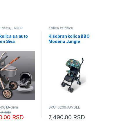
a decu
,
LAGER
Kolica za decu
DAJA – SAMO DOK
ALIHE
kolica sa auto
Kišobran kolica BBO
em Siva
Modena Jungle
-001B-Siva
SKU: S200JUNGLE
00
RSD
90.00
RSD
7,490.00
RSD