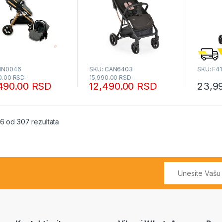
NN0046
SKU: CAN6403
SKU: F4
0.00
RSD
15,990.00
RSD
490.00
RSD
12,490.00
RSD
23,9
Sortirano po popularnosti
16 od 307 rezultata