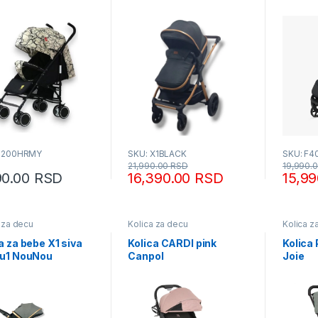
S200HRMY
SKU: X1BLACK
SKU: F4
21,990.00
RSD
19,990.
90.00
RSD
16,390.00
RSD
15,9
 za decu
Kolica za decu
Kolica z
a za bebe X1 siva
Kolica CARDI pink
Kolica
2u1 NouNou
Canpol
Joie