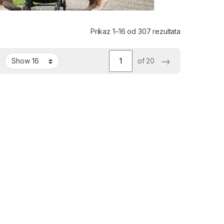
Sortirano po 
Prikaz 1–16 od 307 rezultata
→
of 20