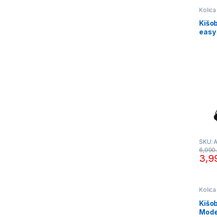
Kolica
Kišob
easy
SKU: 
6,990
3,9
Kolica
Kišo
Mode