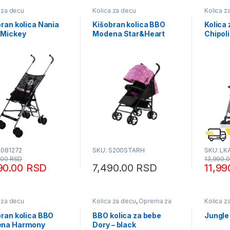
 za decu
Kolica za decu
Kolica z
ran kolica Nania
Kišobran kolica BBO
Kolica
 Mickey
Modena Star&Heart
Chipoli
A081272
SKU: S200STARH
SKU: LK
.00
RSD
13,990.
90.00
RSD
7,490.00
RSD
11,9
 za decu
Kolica za decu
,
Oprema za
Kolica z
bebe i decu
bran kolica BBO
BBO kolica za bebe
Jungle
na Harmony
Dory – black