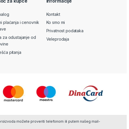
oć za kupce
Informacije
nalog
Kontakt
ni plaćanja i cenovnik
Ko smo mi
ave
Privatnost podataka
va za odustajanje od
Veleprodaja
vine
ešća pitanja
 proizvoda možete proveriti telefonom ili putem našeg mail-