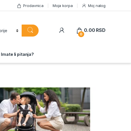
Prodavnica
Moja korpa
Moj nalog
0.00
RSD
0
Imate li pitanja?