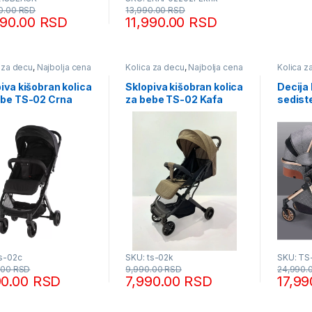
0.00
RSD
13,990.00
RSD
990.00
RSD
11,990.00
RSD
 za decu
,
Najbolja cena
Kolica za decu
,
Najbolja cena
Kolica z
RASPRO
TRAJU Z
iva kišobran kolica
Sklopiva kišobran kolica
Decija 
ebe TS-02 Crna
za bebe TS-02 Kafa
sedist
ts-02c
SKU: ts-02k
SKU: TS
.00
RSD
9,990.00
RSD
24,990.
90.00
RSD
7,990.00
RSD
17,9