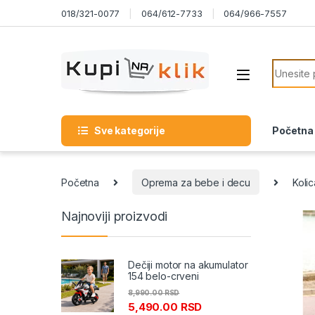
Skip to navigation
Skip to content
018/321-0077
064/612-7733
064/966-7557
Search f
Sve kategorije
Početna
Početna
Oprema za bebe i decu
Koli
Najnoviji proizvodi
Dečiji motor na akumulator
154 belo-crveni
8,990.00
RSD
5,490.00
RSD