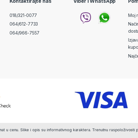
Kontaktirajte nas
Viber i WhatsApp
Pom
018/321-0077
Moj 
064/612-7733
Nači
dost
064/966-7557
Izja
kupo
Najč
at u cenu. Slike i opis su informativnog karaktera. Trenutnu raspoloživosti