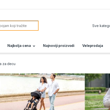
or:
Najbolja cena
Najnoviji proizvodi
Veleprodaja
ca za decu