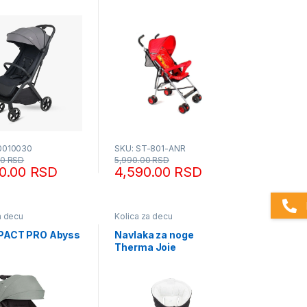
0010030
SKU: ST-801-ANR
00
RSD
5,990.00
RSD
90.00
RSD
4,590.00
RSD
a decu
Kolica za decu
 PACT PRO Abyss
Navlaka za noge
Therma Joie