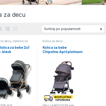
a za decu
 za decu
,
Oprema za
Kolica za decu
i decu
olica za bebe 2u1
Kolica za bebe
– black
Chipolino April platinum
X1SBLACK
SKU: LKAP02202PLknk