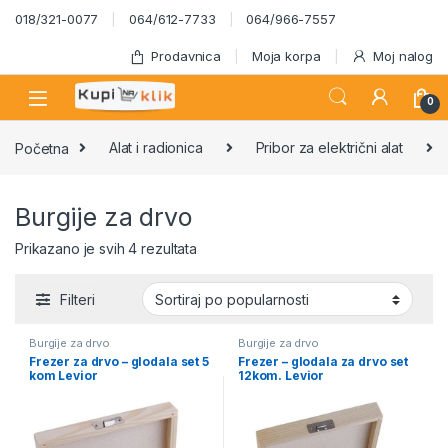
Skip to navigation
Skip to content
018/321-0077
064/612-7733
064/966-7557
Prodavnica
Moja korpa
Moj nalog
0
Početna
Alat i radionica
Pribor za električni alat
Burgije za drvo
Sortirano po popularnosti
Prikazano je svih 4 rezultata
Filteri
Burgije za drvo
Burgije za drvo
Frezer za drvo – glodala set 5
Frezer – glodala za drvo set
kom Levior
12kom. Levior