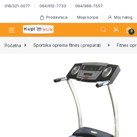
Skip to navigation
Skip to content
018/321-0077
064/612-7733
064/966-7557
Prodavnica
Moja korpa
Moj nalog
0
Početna
Sportska oprema fitnes i preparati
Fitnes op