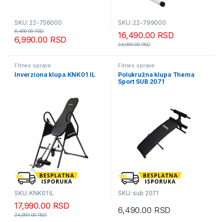
SKU: 22-756000
SKU: 22-799000
8,490.00
RSD
16,490.00
RSD
6,990.00
RSD
24,990.00
RSD
Fitnes sprave
Fitnes sprave
Inverziona klupa KNK01 IL
Polukružna klupa Thema
Sport SUB 2071
SKU: KNK01 IL
SKU: sub 2071
17,990.00
RSD
6,490.00
RSD
24,990.00
RSD