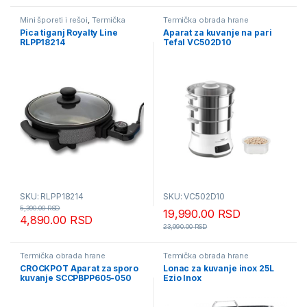
Mini šporeti i rešoi
,
Termička
Termička obrada hrane
obrada hrane
Pica tiganj Royalty Line
Aparat za kuvanje na pari
RLPP18214
Tefal VC502D10
SKU: RLPP18214
SKU: VC502D10
5,390.00
RSD
19,990.00
RSD
4,890.00
RSD
23,990.00
RSD
Termička obrada hrane
Termička obrada hrane
CROCKPOT Aparat za sporo
Lonac za kuvanje inox 25L
kuvanje SCCPBPP605-050
Ezio Inox