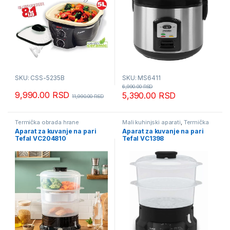
SKU: CSS-5235B
SKU: MS6411
6,990.00
RSD
9,990.00
RSD
5,390.00
RSD
11,990.00
RSD
Termička obrada hrane
Mali kuhinjski aparati
,
Termička
obrada hrane
Aparat za kuvanje na pari
Aparat za kuvanje na pari
Tefal VC204810
Tefal VC1398