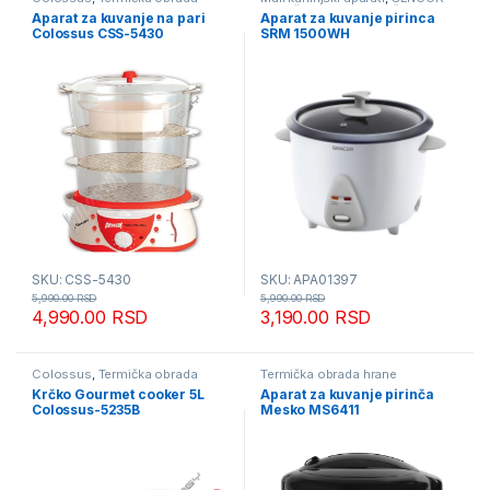
hrane
Mesečna akcija
,
Termička
Aparat za kuvanje na pari
Aparat za kuvanje pirinca
obrada hrane
Colossus CSS-5430
SRM 1500WH
SKU: CSS-5430
SKU: APA01397
5,990.00
RSD
5,990.00
RSD
4,990.00
RSD
3,190.00
RSD
Colossus
,
Termička obrada
Termička obrada hrane
hrane
Krčko Gourmet cooker 5L
Aparat za kuvanje pirinča
Colossus-5235B
Mesko MS6411