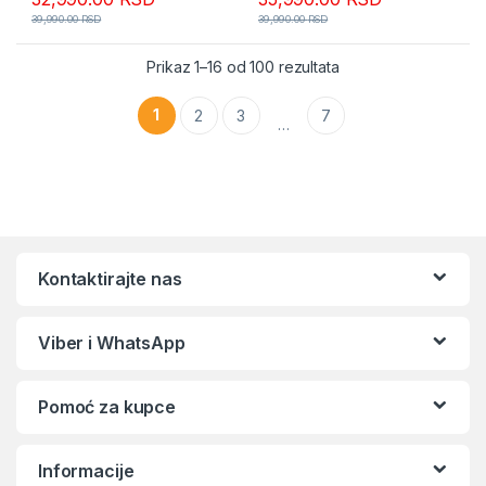
39,990.00
RSD
39,990.00
RSD
Sortirano po popular
Prikaz 1–16 od 100 rezultata
1
2
3
7
…
Kontaktirajte nas
Viber i WhatsApp
Pomoć za kupce
Informacije