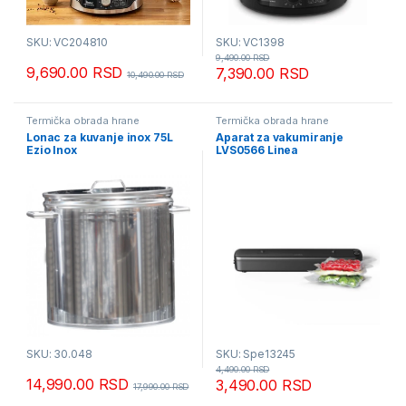
SKU: VC204810
SKU: VC1398
9,490.00
RSD
9,690.00
RSD
7,390.00
RSD
10,490.00
RSD
Termička obrada hrane
Termička obrada hrane
Lonac za kuvanje inox 75L
Aparat za vakumiranje
Ezio Inox
LVS0566 Linea
SKU: 30.048
SKU: Spe13245
4,490.00
RSD
14,990.00
RSD
3,490.00
RSD
17,990.00
RSD