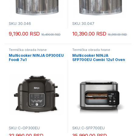
SKU: 30.046
SKU: 30.047
9,190.00
RSD
10,390.00
RSD
10,490.00
RSD
16,990.00
RSD
Termička obrada hrane
Termička obrada hrane
Multicooker NINJA OP300EU
Multicooker NINJA
Foodi 7u1
SFP700EU Combi 12u1 Oven
& Air Fryer
SKU: C-OP300EU
SKU: C-SFP700EU
32,990.00
RSD
35,990.00
RSD