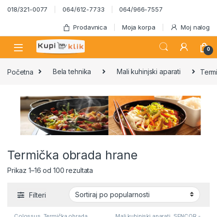
Skip to navigation
Skip to content
018/321-0077
064/612-7733
064/966-7557
Prodavnica
Moja korpa
Moj nalog
0
Početna
Bela tehnika
Mali kuhinjski aparati
Term
Termička obrada hrane
Sortirano po popularnosti
Prikaz 1–16 od 100 rezultata
Filteri
Colossus
,
Termička obrada
Mali kuhinjski aparati
,
SENCOR -