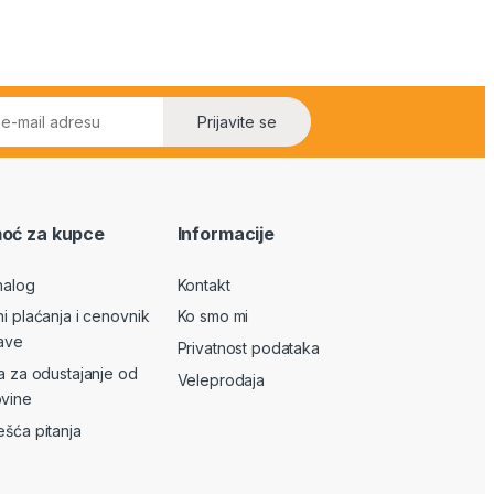
Prijavite se
oć za kupce
Informacije
nalog
Kontakt
ni plaćanja i cenovnik
Ko smo mi
ave
Privatnost podataka
va za odustajanje od
Veleprodaja
vine
ešća pitanja