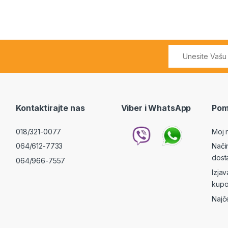
Kontaktirajte nas
Viber i WhatsApp
Pom
018/321-0077
Moj 
064/612-7733
Nači
dost
064/966-7557
Izja
kupo
Najč