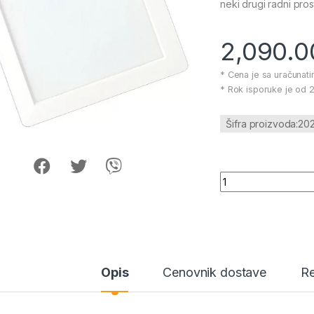
neki drugi radni pros
2,090.
* Cena je sa uračunat
* Rok isporuke je od 2
Šifra proizvoda:2
LED panel plastika 
Opis
Cenovnik dostave
Re