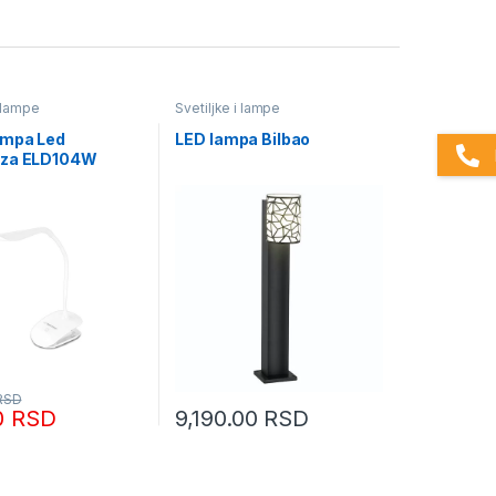
i lampe
Svetiljke i lampe
ampa Led
LED lampa Bilbao
nza ELD104W
RSD
0
RSD
9,190.00
RSD