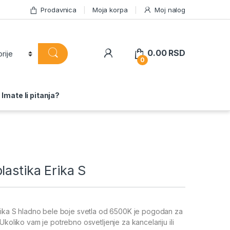
Prodavnica
Moja korpa
Moj nalog
0.00
RSD
0
Imate li pitanja?
lastika Erika S
Erika S hladno bele boje svetla od 6500K je pogodan za
Ukoliko vam je potrebno osvetljenje za kancelariju ili