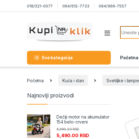
Skip to navigation
Skip to content
018/321-0077
064/612-7733
064/966-7557
Search f
Sve kategorije
Početna
Početna
Kuća i stan
Svetiljke i lampe
Najnoviji proizvodi
Dečiji motor na akumulator
154 belo-crveni
8,990.00
RSD
5,490.00
RSD