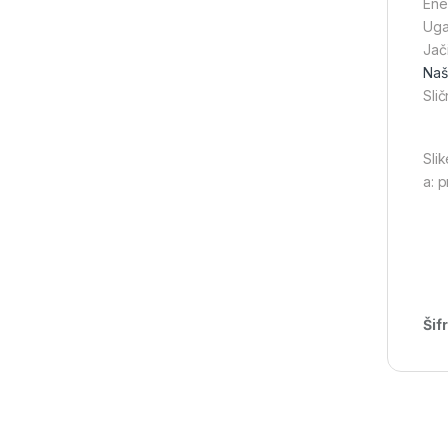
Ene
Uga
Jač
Naši
Slič
Slik
a: 
Šif