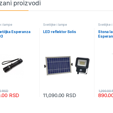
zani proizvodi
e i lampe
Svetiljke i lampe
Svetiljke 
etiljka Esperanza
LED reflektor Solis
Stona l
03
Espera
00
RSD
1,290.00
0.00
RSD
11,090.00
RSD
890.0