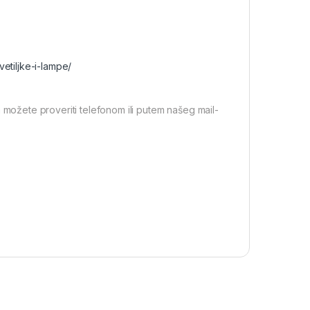
vetiljke-i-lampe/
 možete proveriti telefonom ili putem našeg mail-