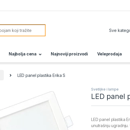
or:
Najbolja cena
Najnoviji proizvodi
Veleprodaja
LED panel plastika Erika S
Svetiljke i lampe
LED panel p
LED panel plastika 
unutrašnju ugradnju. 