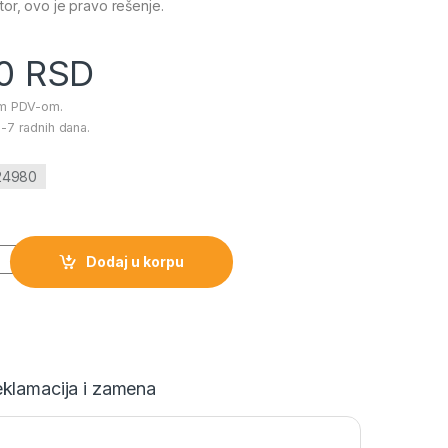
tor, ovo je pravo rešenje.
00
RSD
im PDV-om.
-7 radnih dana.
024980
Erika S količina
Dodaj u korpu
klamacija i zamena