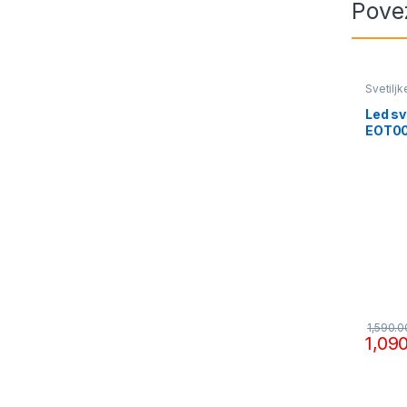
Pove
Svetiljk
Led sv
EOT0
1,590.
1,09