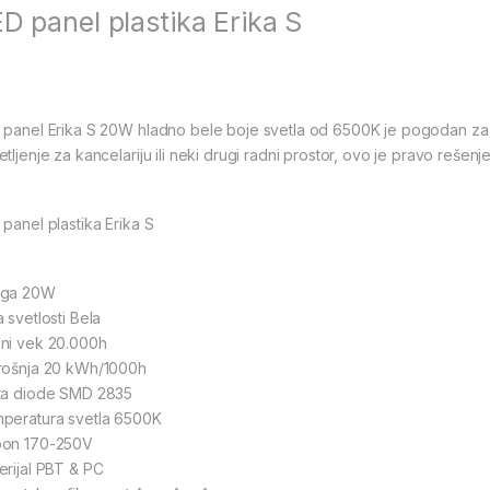
D panel plastika Erika S
 panel Erika S 20W hladno bele boje svetla od 6500K je pogodan za 
tljenje za kancelariju ili neki drugi radni prostor, ovo je pravo rešenje
 panel plastika Erika S
aga 20W
 svetlosti Bela
ni vek 20.000h
rošnja 20 kWh/1000h
ta diode SMD 2835
peratura svetla 6500K
on 170-250V
erijal PBT & PC