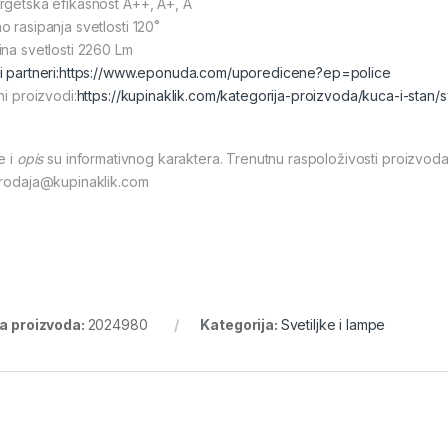
rgetska efikasnost A++, A+, A
o rasipanja svetlosti 120˚
ina svetlosti 2260 Lm
 partneri:
https://www.eponuda.com/uporedicene?ep=police
ni proizvodi:
https://kupinaklik.com/kategorija-proizvoda/kuca-i-stan/s
e i
opis
su informativnog karaktera. Trenutnu raspoloživosti proizvoda
prodaja@kupinaklik.com
ra proizvoda:
2024980
Kategorija:
Svetiljke i lampe