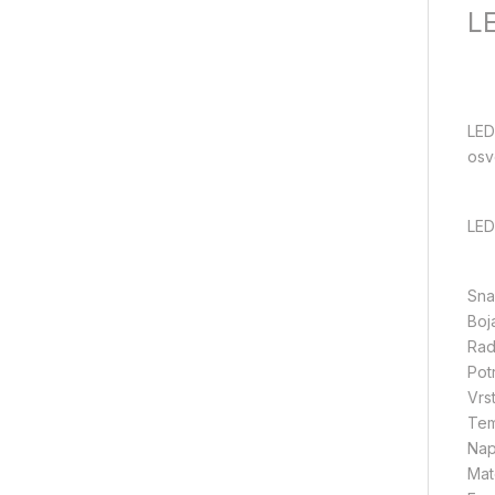
LE
LED
osve
LED
Sn
Boja
Rad
Pot
Vrs
Tem
Nap
Mat