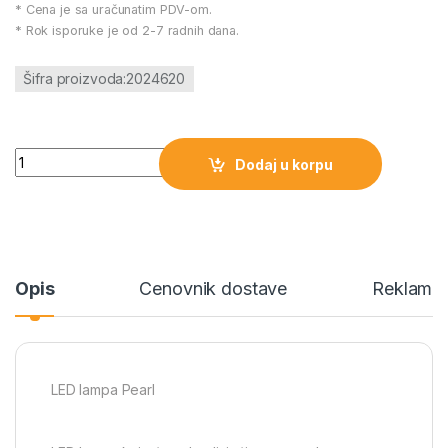
* Cena je sa uračunatim PDV-om.
* Rok isporuke je od 2-7 radnih dana.
Šifra proizvoda:2024620
LED lampa Pearl količina
Dodaj u korpu
Opis
Cenovnik dostave
Reklamac
LED lampa Pearl