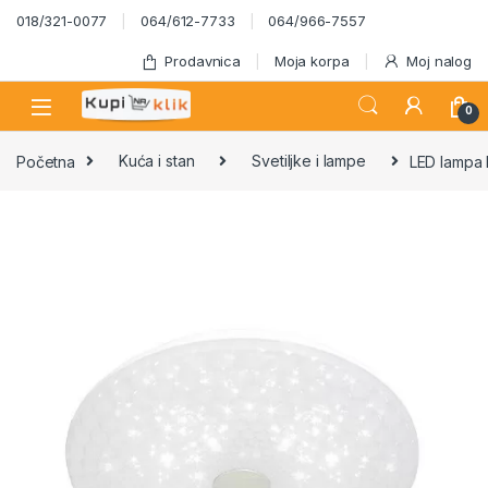
Skip to navigation
Skip to content
018/321-0077
064/612-7733
064/966-7557
Prodavnica
Moja korpa
Moj nalog
0
Početna
Kuća i stan
Svetiljke i lampe
LED lampa 