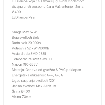
LED lampa koja će zahvaljujući svom modernom
dizajnu uneti posebnu čar u Vaš enterijer. Širina:
Ø400
LED lampa Pearl
Snaga Max 52W
Boja svetlosti Bela
Radni vek 20.000h
Potrošnja 52 kWh/1000h
Vrsta diode SMD 2835
Temperatura svetla 3xCTT
Napon 180-265V
Materijal Osnova od gvožđa & PVC poklopac
Energetska efikasnost A++, A+, A
Ugao rasipanja svetlosti 120˚
Jačina svetlosti Max 3328 Lm
Širina Ø400
Visina 70mm