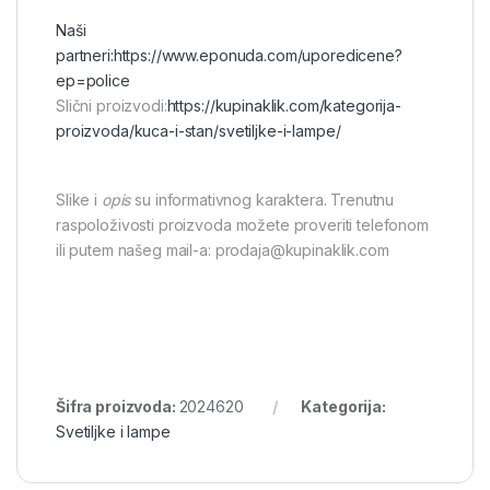
Naši
partneri:
https://www.eponuda.com/uporedicene?
ep=police
Slični proizvodi:
https://kupinaklik.com/kategorija-
proizvoda/kuca-i-stan/svetiljke-i-lampe/
Slike i
opis
su informativnog karaktera. Trenutnu
raspoloživosti proizvoda možete proveriti telefonom
ili putem našeg mail-a: prodaja@kupinaklik.com
Šifra proizvoda:
2024620
Kategorija:
Svetiljke i lampe