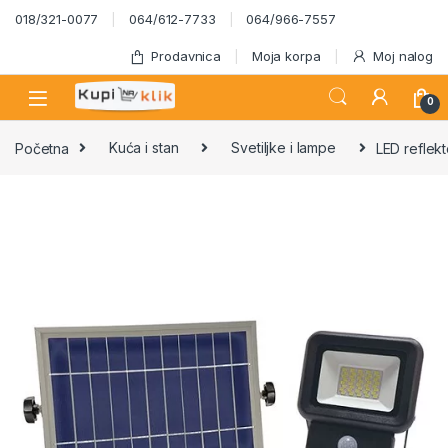
Skip to navigation
Skip to content
018/321-0077
064/612-7733
064/966-7557
Prodavnica
Moja korpa
Moj nalog
0
Početna
Kuća i stan
Svetiljke i lampe
LED reflekt