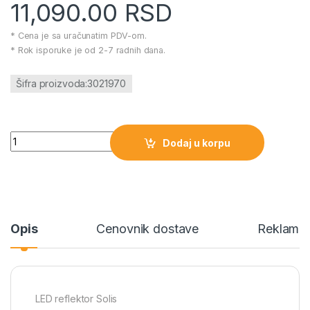
11,090.00
RSD
* Cena je sa uračunatim PDV-om.
* Rok isporuke je od 2-7 radnih dana.
Šifra proizvoda:3021970
LED reflektor Solis količina
Dodaj u korpu
Opis
Cenovnik dostave
Reklamac
LED reflektor Solis