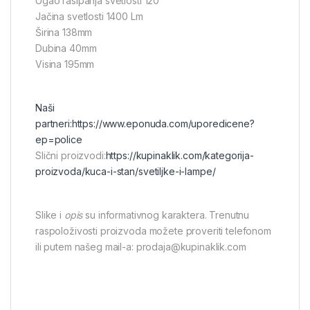
Ugao rasipanja svetlosti 120˚
Jačina svetlosti 1400 Lm
Širina 138mm
Dubina 40mm
Visina 195mm
Naši
partneri:
https://www.eponuda.com/uporedicene?
ep=police
Slični proizvodi:
https://kupinaklik.com/kategorija-
proizvoda/kuca-i-stan/svetiljke-i-lampe/
Slike i
opis
su informativnog karaktera. Trenutnu
raspoloživosti proizvoda možete proveriti telefonom
ili putem našeg mail-a: prodaja@kupinaklik.com