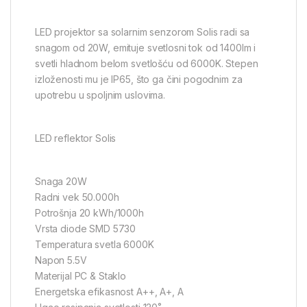
LED projektor sa solarnim senzorom Solis radi sa
snagom od 20W, emituje svetlosni tok od 1400lm i
svetli hladnom belom svetlošću od 6000K. Stepen
izloženosti mu je IP65, što ga čini pogodnim za
upotrebu u spoljnim uslovima.
LED reflektor Solis
Snaga 20W
Radni vek 50.000h
Potrošnja 20 kWh/1000h
Vrsta diode SMD 5730
Temperatura svetla 6000K
Napon 5.5V
Materijal PC & Staklo
Energetska efikasnost A++, A+, A