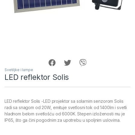
Svetiljke i lampe
LED reflektor Solis
LED reflektor Solis -LED projektor sa solarnim senzorom Solis
radi sa snagom od 20W, emituje svetlosni tok od 1400lm i svetli
hladnom belom svetlošću od 6000K. Stepen izloženosti mu je
IP65, što ga čini pogodnim za upotrebu u spoljnim uslovima.