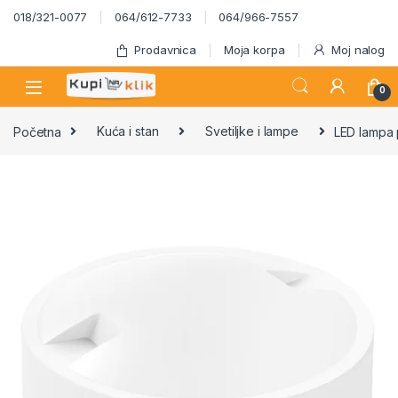
Skip to navigation
Skip to content
018/321-0077
064/612-7733
064/966-7557
Prodavnica
Moja korpa
Moj nalog
0
Početna
Kuća i stan
Svetiljke i lampe
LED lampa 