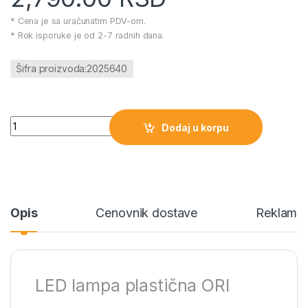
* Cena je sa uračunatim PDV-om.
* Rok isporuke je od 2-7 radnih dana.
Šifra proizvoda:2025640
LED lampa plastična ORI količina
Dodaj u korpu
Opis
Cenovnik dostave
Reklamac
LED lampa plastična ORI