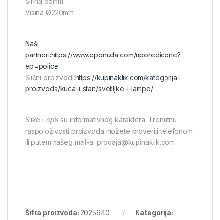
Širina 65mm
Visina Ø220mm
Naši
partneri:
https://www.eponuda.com/uporedicene?
ep=police
Slični proizvodi:
https://kupinaklik.com/kategorija-
proizvoda/kuca-i-stan/svetiljke-i-lampe/
Slike i
opis
su informativnog karaktera. Trenutnu
raspoloživosti proizvoda možete proveriti telefonom
ili putem našeg mail-a: prodaja@kupinaklik.com
Šifra proizvoda:
2025640
Kategorija: