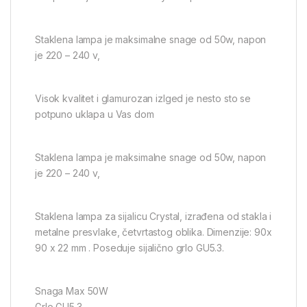
Staklena lampa je maksimalne snage od 50w, napon
je 220 – 240 v,
Visok kvalitet i glamurozan izlged je nesto sto se
potpuno uklapa u Vas dom
Staklena lampa je maksimalne snage od 50w, napon
je 220 – 240 v,
Staklena lampa za sijalicu Crystal, izrađena od stakla i
metalne presvlake, četvrtastog oblika. Dimenzije: 90x
90 x 22 mm . Poseduje sijalično grlo GU5.3.
Snaga Max 50W
Grlo GU5.3