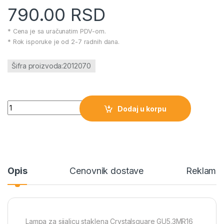
790.00
RSD
* Cena je sa uračunatim PDV-om.
* Rok isporuke je od 2-7 radnih dana.
Šifra proizvoda:2012070
Lampa za sijalicu staklena Crystalsquare GU5.3MR16 količina
Dodaj u korpu
Opis
Cenovnik dostave
Reklamac
Lampa za sijalicu staklena Crystalsquare GU5.3MR16