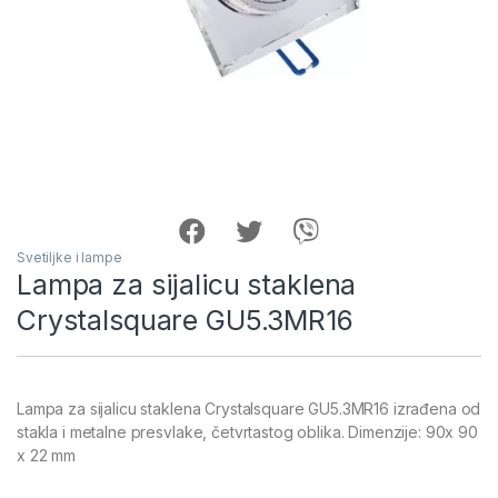
Svetiljke i lampe
Lampa za sijalicu staklena
Crystalsquare GU5.3MR16
Lampa za sijalicu staklena Crystalsquare GU5.3MR16 izrađena od
stakla i metalne presvlake, četvrtastog oblika. Dimenzije: 90x 90
x 22 mm