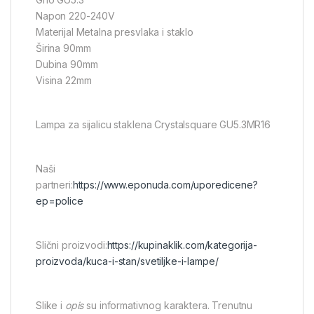
Napon 220-240V
Materijal Metalna presvlaka i staklo
Širina 90mm
Dubina 90mm
Visina 22mm
Lampa za sijalicu staklena Crystalsquare GU5.3MR16
Naši
partneri:
https://www.eponuda.com/uporedicene?
ep=police
Slični proizvodi:
https://kupinaklik.com/kategorija-
proizvoda/kuca-i-stan/svetiljke-i-lampe/
Slike i
opis
su informativnog karaktera. Trenutnu