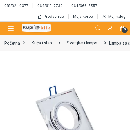
Skip to navigation
Skip to content
018/321-0077
064/612-7733
064/966-7557
Prodavnica
Moja korpa
Moj nalog
0
Početna
Kuća i stan
Svetiljke i lampe
Lampa za s