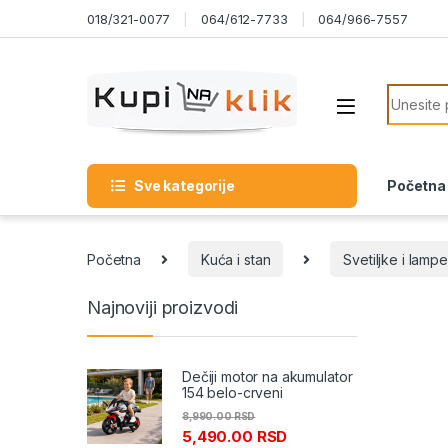
Skip to navigation
Skip to content
018/321-0077
064/612-7733
064/966-7557
Search f
Sve kategorije
Početna
Početna
Kuća i stan
Svetiljke i lampe
Najnoviji proizvodi
Dečiji motor na akumulator
154 belo-crveni
8,990.00
RSD
5,490.00
RSD