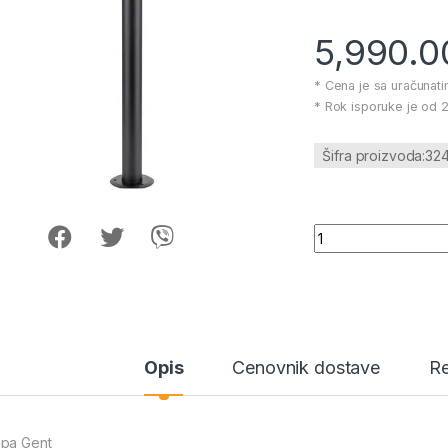
5,990.
* Cena je sa uračunat
* Rok isporuke je od 2
Šifra proizvoda:32
Lampa Gent količin
Opis
Cenovnik dostave
Re
pa Gent