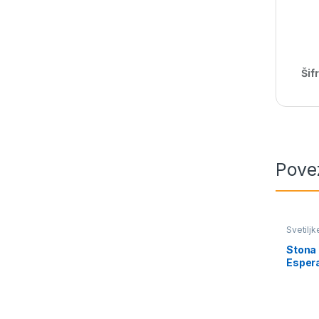
Šif
Pove
Svetiljk
Stona
Esper