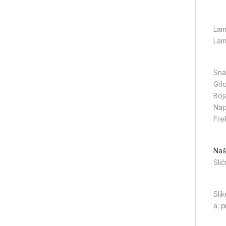
Lam
Lam
Sna
Grl
Boja
Nap
Fre
Naši
Slič
Slik
a: 