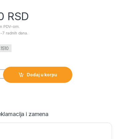
00
RSD
im PDV-om.
-7 radnih dana.
41510
a
Dodaj u korpu
klamacija i zamena