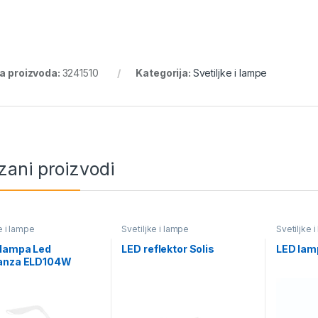
ra proizvoda:
3241510
Kategorija:
Svetiljke i lampe
zani proizvodi
e i lampe
Svetiljke i lampe
Svetiljke 
 lampa Led
LED reflektor Solis
LED lam
anza ELD104W