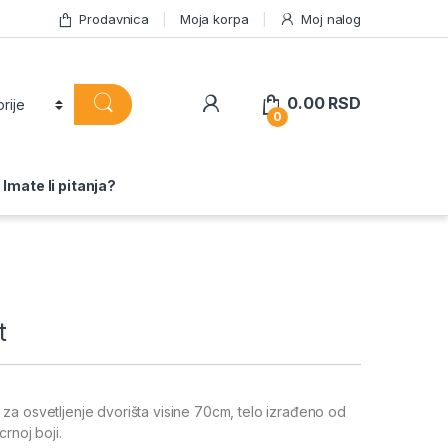
Prodavnica
Moja korpa
Moj nalog
0.00
RSD
0
Imate li pitanja?
t
a osvetljenje dvorišta visine 70cm, telo izrađeno od
crnoj boji.