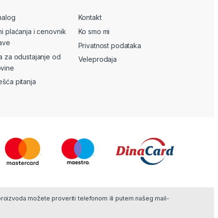
nalog
Kontakt
ni plaćanja i cenovnik
Ko smo mi
ave
Privatnost podataka
va za odustajanje od
Veleprodaja
vine
ešća pitanja
 proizvoda možete proveriti telefonom ili putem našeg mail-