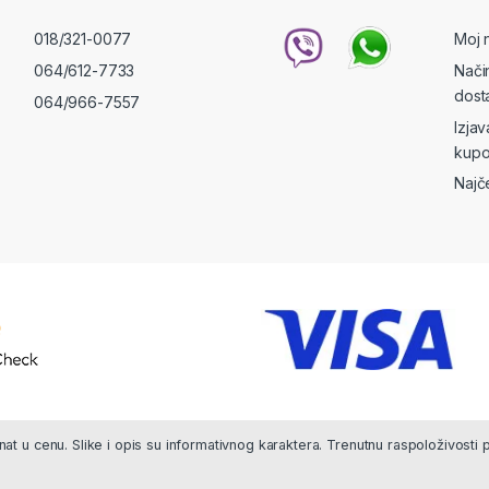
018/321-0077
Moj 
064/612-7733
Nači
dost
064/966-7557
Izja
kupo
Najč
at u cenu. Slike i opis su informativnog karaktera. Trenutnu raspoloživosti