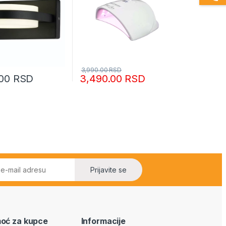
3,990.00
RSD
.00
RSD
3,490.00
RSD
Prijavite se
oć za kupce
Informacije