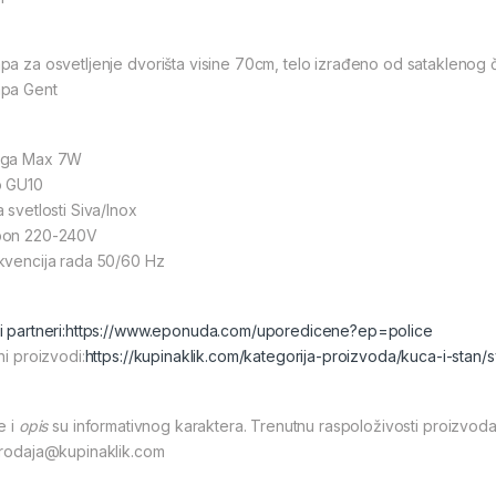
pa za osvetljenje dvorišta visine 70cm, telo izrađeno od sataklenog če
pa Gent
ga Max 7W
o GU10
 svetlosti Siva/Inox
on 220-240V
kvencija rada 50/60 Hz
 partneri:
https://www.eponuda.com/uporedicene?ep=police
ni proizvodi:
https://kupinaklik.com/kategorija-proizvoda/kuca-i-stan/s
e i
opis
su informativnog karaktera. Trenutnu raspoloživosti proizvoda
prodaja@kupinaklik.com