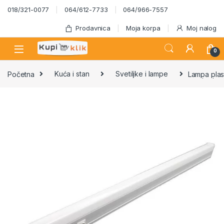
Skip to navigation
Skip to content
018/321-0077
064/612-7733
064/966-7557
Prodavnica
Moja korpa
Moj nalog
0
Početna
Kuća i stan
Svetiljke i lampe
Lampa pla