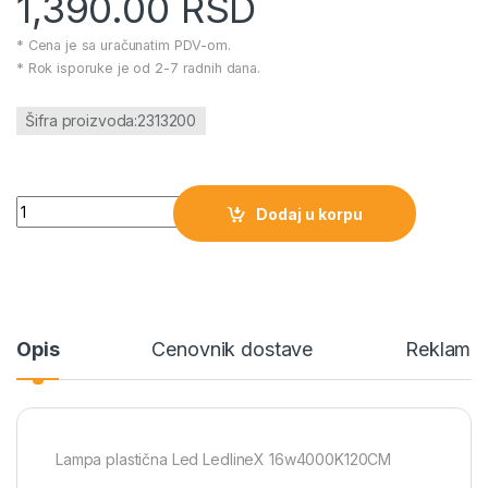
1,390.00
RSD
* Cena je sa uračunatim PDV-om.
* Rok isporuke je od 2-7 radnih dana.
Šifra proizvoda:2313200
Lampa plastična Led LedlineX 16w4000K120CM količina
Dodaj u korpu
Opis
Cenovnik dostave
Reklamac
Lampa plastična Led LedlineX 16w4000K120CM