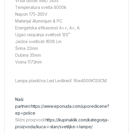
Vrsta diode SMD 2835
Temperatura svetla 4000k
Napon 175-265V
Materijal Aluminijum & PC
Energetska efikasnost A++, A+, A
Ugao rasipanja svetlosti 120˚
Jačina svetlosti 1608 Lm
Širina 22mm
Dubina 35mm
Visina 1172mm
Lampa plastična Led LedlineX 16w4000K120CM
Naši
partneri:
https://www.eponuda.com/uporedicene?
ep=police
Slični proizvodi:
https://kupinaklik.com/kategorija-
proizvoda/kuca-i-stan/svetiljke-i-lampe/