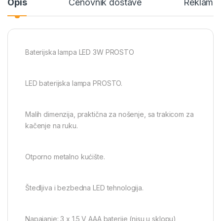
Opis
Cenovnik dostave
Reklamac
Baterijska lampa LED 3W PROSTO
LED baterijska lampa PROSTO.
Malih dimenzija, praktična za nošenje, sa trakicom za
kačenje na ruku.
Otporno metalno kućište.
Štedljiva i bezbedna LED tehnologija.
Napajanje: 3 x 1.5 V AAA baterije (nisu u sklopu)