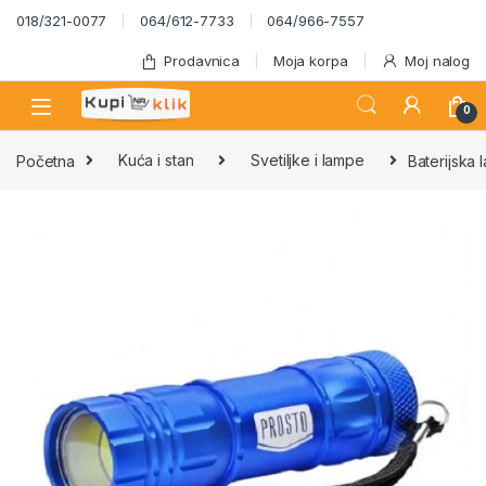
Skip to navigation
Skip to content
018/321-0077
064/612-7733
064/966-7557
Prodavnica
Moja korpa
Moj nalog
0
Početna
Kuća i stan
Svetiljke i lampe
Baterijsk