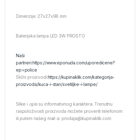
Dimenzije: 27x27x98 mm
Baterijska lampa LED 3W PROSTO
Naši
partneri:
https://www.eponuda.com/uporedicene?
ep=police
Slični proizvodi:
https://kupinaklik.com/kategorija-
proizvoda/kuca-i-stan/svetiljke-i-lampe/
Slike i
opis
su informativnog karaktera. Trenutnu
raspoloživosti proizvoda možete proveriti telefonom
ili putem našeg mail-a: prodaja@kupinaklik.com