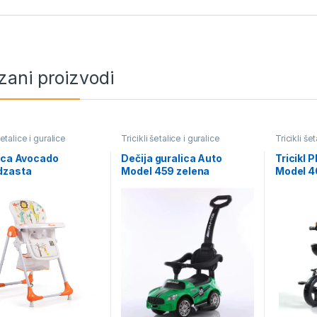
zani proizvodi
šetalice i guralice
Tricikli šetalice i guralice
Tricikli še
ica Avocado
Dečija guralica Auto
Tricikl 
dzasta
Model 459 zelena
Model 4