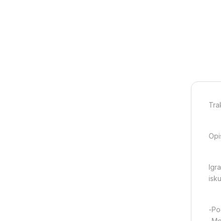
Tra
Opi
Igr
isku
-Po
-Mo