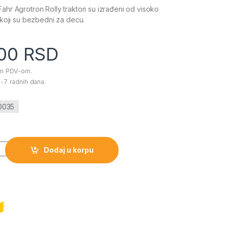
ahr Agrotron Rolly traktori su izrađeni od visoko
a koji su bezbedni za decu.
.00
RSD
im PDV-om.
-7 radnih dana.
00035
-Fahr Agrotron količina
Dodaj u korpu