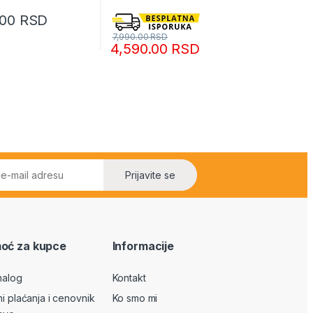
.00
RSD
7,990.00
RSD
4,590.00
RSD
Prijavite se
oć za kupce
Informacije
nalog
Kontakt
ni plaćanja i cenovnik
Ko smo mi