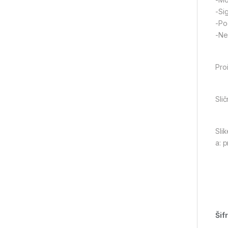
-Si
-Po
-Ne
Pro
Slič
Slik
a: 
Šif