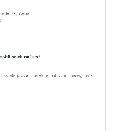
rede isključene.
e
mobili-na-akumulator/
 možete proveriti telefonom ili putem našeg mail-