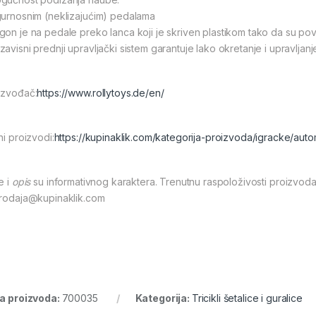
gurnosnim (neklizajućim) pedalama
gon je na pedale preko lanca koji je skriven plastikom tako da su pov
zavisni prednji upravljački sistem garantuje lako okretanje i upravljanj
izvođač:
https://www.rollytoys.de/en/
ni proizvodi:
https://kupinaklik.com/kategorija-proizvoda/igracke/auto
e i
opis
su informativnog karaktera. Trenutnu raspoloživosti proizvoda
prodaja@kupinaklik.com
ra proizvoda:
700035
Kategorija:
Tricikli šetalice i guralice