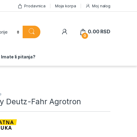
Prodavnica
Moja korpa
Moj nalog
0.00
RSD
0
Imate li pitanja?
ce
ly Deutz-Fahr Agrotron