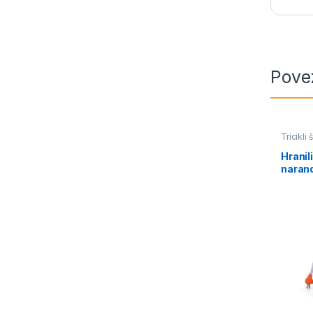
Pove
Tricikli 
Hranil
naran