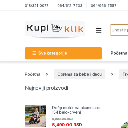
Skip to navigation
Skip to content
018/321-0077
064/612-7733
064/966-7557
Search f
Sve kategorije
Početna
Početna
Oprema za bebe i decu
Tri
Najnoviji proizvodi
Dečiji motor na akumulator
154 belo-crveni
8,990.00
RSD
5,490.00
RSD