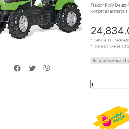
Traktor Rolly Deutz-F
kvalitetnih materijal
24,834
* Cena je sa uračunat
* Rok isporuke je od 2
Šifra proizvoda:7
Traktor Rolly Deutz