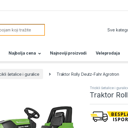
or:
Najbolja cena
Najnoviji proizvodi
Veleprodaja
cikli šetalice i guralice
Traktor Rolly Deutz-Fahr Agrotron
Tricikli šetalice i gurali
Traktor Rol