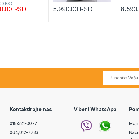
.00
RSD
90.00
RSD
5,990.00
RSD
8,590
Kontaktirajte nas
Viber i WhatsApp
Pom
018/321-0077
Moj 
064/612-7733
Nači