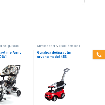
talice i guralice
Guralice decije
,
Tricikli šetalice i
guralice
Playtime Army
Guralica dečija autić
06/1
crvena model 453