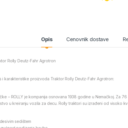
Opis
Cenovnik dostave
Re
ktor Rolly Deutz-Fahr Agrotron
s i karakteristike proizvoda Traktor Rolly Deutz-Fahr Agrotron:
ačke – ROLLY je kompanija osnovana 1938 godine u Nemačkoj. Za 76 
stvo u kreiranju vozila za decu. Rolly traktori su izrađeni od visoko kv
desivim sedištem
gućnost podizanja haube.