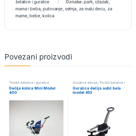
šetalice i guralice
Oznake:
park
,
izlazak
,
mama i beba
,
putovanje
,
setnja
,
za malu decu
,
za
mame
,
bebe
,
kolica
Povezani proizvodi
Tricikli šetalice i guralice
Guralice decije
,
Tricikli šetalice i
guralice
Dečija kolica Mini Model
Guralica dečija autić bela
400
model 453