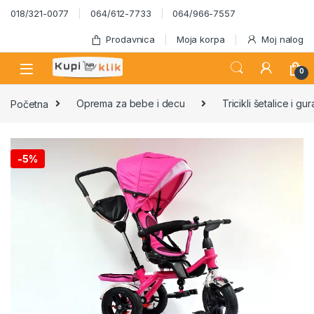
Skip to navigation
Skip to content
018/321-0077
064/612-7733
064/966-7557
Prodavnica
Moja korpa
Moj nalog
0
Početna
Oprema za bebe i decu
Tricikli šetalice i gur
-
5%