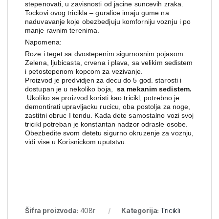
stepenovati, u zavisnosti od jacine suncevih zraka.
Tockovi ovog tricikla – guralice imaju gume na
naduvavanje koje obezbedjuju komforniju voznju i po
manje ravnim terenima.
Napomena:
Roze i teget sa dvostepenim sigurnosnim pojasom.
Zelena, ljubicasta, crvena i plava, sa velikim sedistem
i petostepenom kopcom za vezivanje.
Proizvod je predvidjen za decu do 5 god. starosti i
dostupan je u nekoliko boja,
sa mekanim sedistem.
Ukoliko se proizvod koristi kao tricikl, potrebno je
demontirati upravljacku rucicu, oba postolja za noge,
zastitni obruc I tendu. Kada dete samostalno vozi svoj
tricikl potreban je konstantan nadzor odrasle osobe.
Obezbedite svom detetu sigurno okruzenje za voznju,
vidi vise u Korisnickom uputstvu.
Šifra proizvoda:
408r
Kategorija:
Tricikli