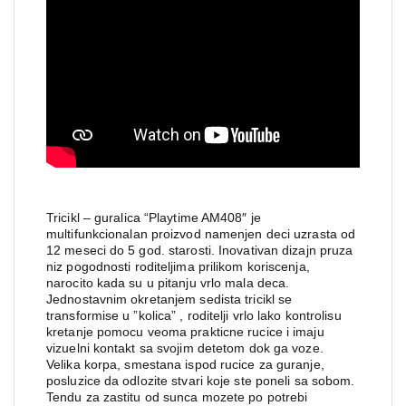
Tricikl – guralica “Playtime AM408″ je
multifunkcionalan proizvod namenjen deci uzrasta od
12 meseci do 5 god. starosti. Inovativan dizajn pruza
niz pogodnosti roditeljima prilikom koriscenja,
narocito kada su u pitanju vrlo mala deca.
Jednostavnim okretanjem sedista tricikl se
transformise u ”kolica” , roditelji vrlo lako kontrolisu
kretanje pomocu veoma prakticne rucice i imaju
vizuelni kontakt sa svojim detetom dok ga voze.
Velika korpa, smestana ispod rucice za guranje,
posluzice da odlozite stvari koje ste poneli sa sobom.
Tendu za zastitu od sunca mozete po potrebi