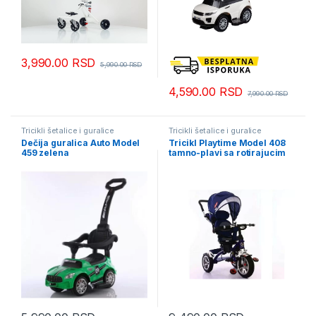
3,990.00
RSD
5,990.00
RSD
4,590.00
RSD
7,990.00
RSD
Tricikli šetalice i guralice
Tricikli šetalice i guralice
Dečija guralica Auto Model
Tricikl Playtime Model 408
459 zelena
tamno-plavi sa rotirajucim
sedistem