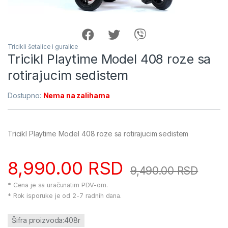
Tricikli šetalice i guralice
Tricikl Playtime Model 408 roze sa
rotirajucim sedistem
Dostupno:
Nema na zalihama
Tricikl Playtime Model 408 roze sa rotirajucim sedistem
8,990.00
RSD
9,490.00
RSD
* Cena je sa uračunatim PDV-om.
* Rok isporuke je od 2-7 radnih dana.
Šifra proizvoda:408r