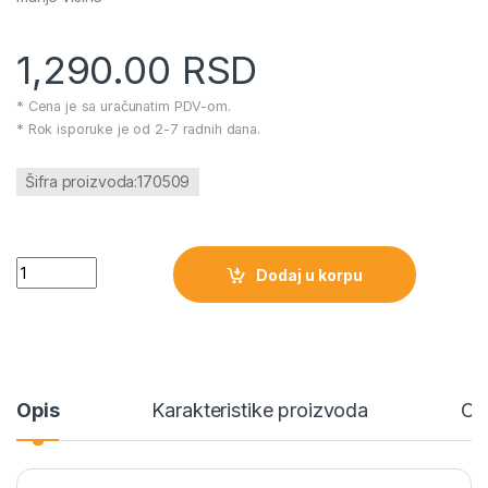
1,290.00
RSD
* Cena je sa uračunatim PDV-om.
* Rok isporuke je od 2-7 radnih dana.
Šifra proizvoda:170509
Novogodišnji ukrasi raznobojni 26 komada količina
Dodaj u korpu
Opis
Karakteristike proizvoda
Oc