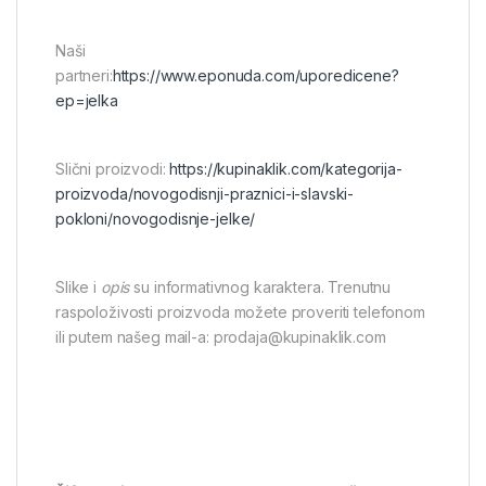
Naši
partneri:
https://www.eponuda.com/uporedicene?
ep=jelka
Slični proizvodi:
https://kupinaklik.com/kategorija-
proizvoda/novogodisnji-praznici-i-slavski-
pokloni/novogodisnje-jelke/
Slike i
opis
su informativnog karaktera. Trenutnu
raspoloživosti proizvoda možete proveriti telefonom
ili putem našeg mail-a: prodaja@kupinaklik.com