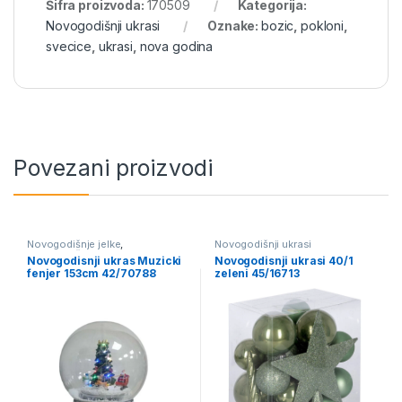
Šifra proizvoda:
170509
Kategorija:
Novogodišnji ukrasi
Oznake:
bozic
,
pokloni
,
svecice
,
ukrasi
,
nova godina
Povezani proizvodi
Novogodišnje jelke
,
Novogodišnji ukrasi
Novogodišnji ukrasi
Novogodisnji ukras Muzicki
Novogodisnji ukrasi 40/1
fenjer 153cm 42/70788
zeleni 45/16713