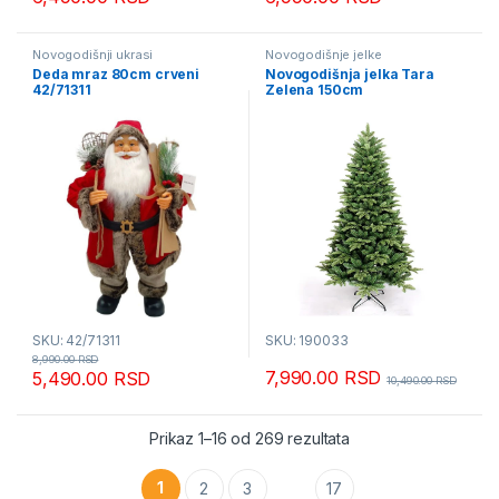
Novogodišnji ukrasi
Novogodišnje jelke
Deda mraz 80cm crveni
Novogodišnja jelka Tara
42/71311
Zelena 150cm
SKU: 42/71311
SKU: 190033
8,990.00
RSD
7,990.00
RSD
5,490.00
RSD
10,490.00
RSD
Sortirano po popular
Prikaz 1–16 od 269 rezultata
1
2
3
17
…