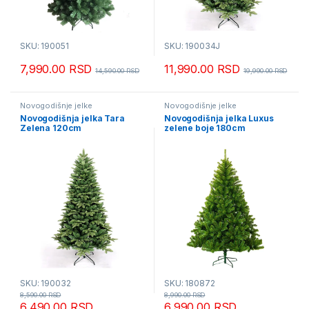
SKU: 190051
SKU: 190034J
7,990.00
RSD
11,990.00
RSD
14,590.00
RSD
19,990.00
RSD
Novogodišnje jelke
Novogodišnje jelke
Novogodišnja jelka Tara
Novogodišnja jelka Luxus
Zelena 120cm
zelene boje 180cm
SKU: 190032
SKU: 180872
8,590.00
RSD
8,990.00
RSD
6,490.00
RSD
6,990.00
RSD