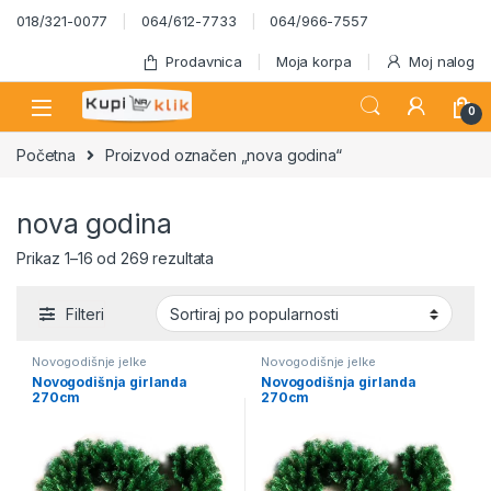
Skip to navigation
Skip to content
018/321-0077
064/612-7733
064/966-7557
Prodavnica
Moja korpa
Moj nalog
0
Početna
Proizvod označen „nova godina“
nova godina
Sortirano po popularnosti
Prikaz 1–16 od 269 rezultata
Filteri
Novogodišnje jelke
Novogodišnje jelke
Novogodišnja girlanda
Novogodišnja girlanda
270cm
270cm