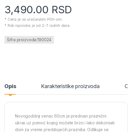
3,490.00
RSD
* Cena je sa uračunatim PDV-om.
* Rok isporuke je od 2-7 radnih dana.
Šifra proizvoda:190024
Opis
Karakteristike proizvoda
Oc
Novogodišnji venac 60cm je predivan praznični
ukras uz pomoć kojeg možete brzo i lako dekorisati
dom za vreme predstojećih praznika. Odlikuje se