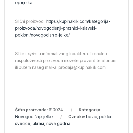
ep=jelka
Slični proizvodi:
https://kupinaklik.com/kategorija-
proizvoda/novogodisnji-praznici-i-slavski-
pokloni/novogodisnje-jelke/
Slike i
opis
su informativnog karaktera. Trenutnu
raspoloživosti proizvoda možete proveriti telefonom
ili putem našeg mail-a: prodaja@kupinaklik.com
Šifra proizvoda:
190024
Kategorija:
Novogodišnje jelke
Oznake:
bozic
,
pokloni
,
svecice
,
ukrasi
,
nova godina