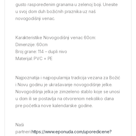
gusto raspoređenim granama u zelenoj boji. Unesite
u svoj dom duh božićnih praznika uz naš
novogodišnji venac.
Karakteristike Novogodišnji venac 60cm:
Dimenzije: 60cm
Broj grane: 114 – dupli nivo
Materijal: PVC + PE
Najpoznatija i najpopularnija tradicija vezana za Božić
i Novu godinu je ukrašavanje novogodišnje jelke.
Novogodišnja jelka je zimzeleno stablo koje se unosi
u dom ili se postavlja na otvorenom nekoliko dana
pre početka nove kalendarske godine.
Naši
partneri:
https://www.eponuda.com/uporedicene?