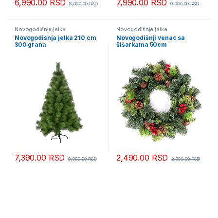
6,990.00
RSD
7,990.00
RSD
8,990.00
RSD
9,990.00
RSD
Novogodišnje jelke
Novogodišnje jelke
Novogodišnja jelka 210 cm
Novogodišnji venac sa
300 grana
šišarkama 50cm
7,390.00
RSD
2,490.00
RSD
9,990.00
RSD
2,990.00
RSD