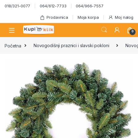
Skip to navigation
Skip to content
018/321-0077
064/612-7733
064/966-7557
Prodavnica
Moja korpa
Moj nalog
0
Početna
Novogodišnji praznici i slavski pokloni
Novog