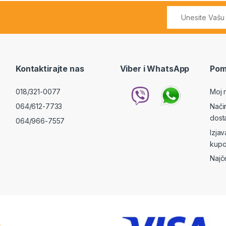
Kontaktirajte nas
Viber i WhatsApp
Pom
018/321-0077
Moj 
064/612-7733
Nači
dost
064/966-7557
Izja
kupo
Najč