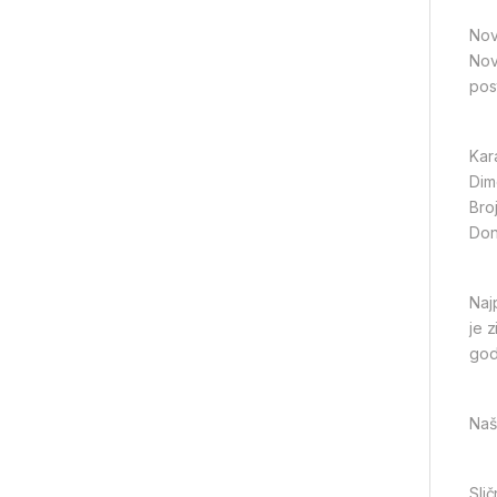
Nov
Nov
pos
Kar
Dim
Bro
Don
Naj
je 
god
Naši
Slič