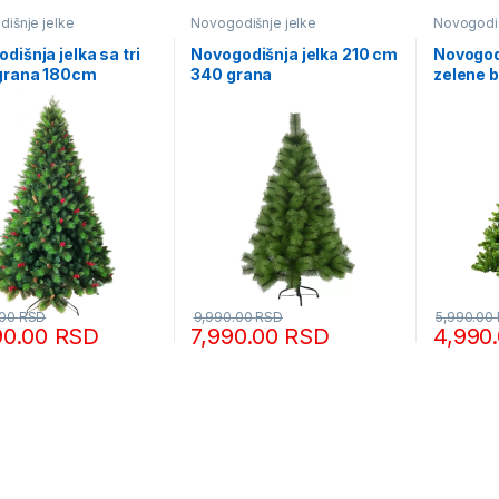
išnje jelke
Novogodišnje jelke
Novogodiš
dišnja jelka sa tri
Novogodišnja jelka 210 cm
Novogod
 grana 180cm
340 grana
zelene 
.00
RSD
9,990.00
RSD
5,990.00
90.00
RSD
7,990.00
RSD
4,990