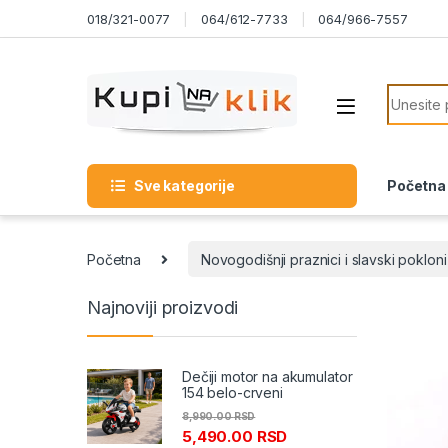
Skip to navigation
Skip to content
018/321-0077
064/612-7733
064/966-7557
Search f
Sve kategorije
Početna
Početna
Novogodišnji praznici i slavski pokloni
Najnoviji proizvodi
Dečiji motor na akumulator
154 belo-crveni
8,990.00
RSD
5,490.00
RSD