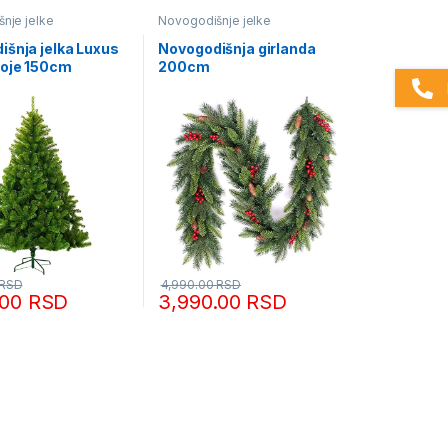
nje jelke
Novogodišnje jelke
išnja jelka Luxus
Novogodišnja girlanda
boje 150cm
200cm
RSD
4,990.00
RSD
.00
RSD
3,990.00
RSD