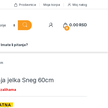
Prodavnica
Moja korpa
Moj nalog
0.00
RSD
0
Imate li pitanja?
cm
ja jelka Sneg 60cm
 zalihama