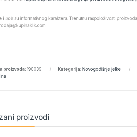
e i
opis
su informativnog karaktera. Trenutnu raspoloživosti proizvoda
prodaja@kupinaklik.com
ra proizvoda:
190039
Kategorija:
Novogodišnje jelke
ina
zani proizvodi