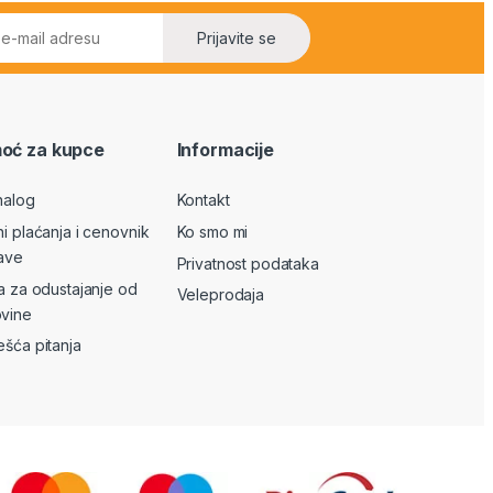
Prijavite se
oć za kupce
Informacije
nalog
Kontakt
ni plaćanja i cenovnik
Ko smo mi
ave
Privatnost podataka
va za odustajanje od
Veleprodaja
vine
ešća pitanja