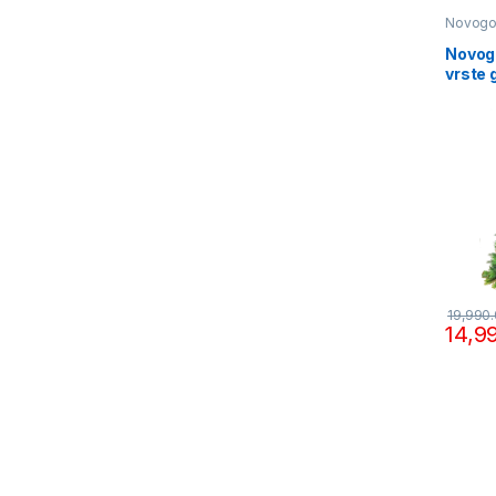
Novogod
Novogo
vrste
19,990
14,9