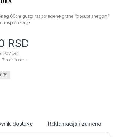
 Sneg 60cm gusto raspoređene grane “posute snegom”
no raspoloženje.
00
RSD
im PDV-om.
-7 radnih dana.
0039
vnik dostave
Reklamacija i zamena