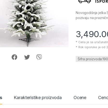
Novogodišnja jelka
pozivaju na praznič
3,490.
* Cena je sa uračunat
* Rok isporuke je od 2
Šifra proizvoda:19
s
Karakteristike proizvoda
Ocene
Ceno