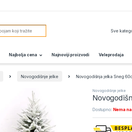
or:
Najbolja cena
Najnoviji proizvodi
Veleprodaja
Novogodišnje jelke
Novogodišnja jelka Sneg 60
Novogodišnje jelke
Novogodišn
Dostupno:
Nema na