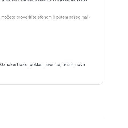
 možete proveriti telefonom ili putem našeg mail-
Oznake:
bozic
,
pokloni
,
svecice
,
ukrasi
,
nova