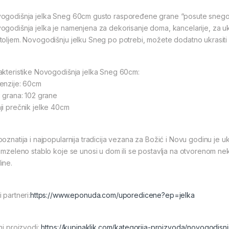
ogodišnja jelka Sneg 60cm gusto raspoređene grane “posute snegom
ogodišnja jelka je namenjena za dekorisanje doma, kancelarije, za u
toljem. Novogodišnju jelku Sneg po potrebi, možete dodatno ukrasiti
akteristike Novogodišnja jelka Sneg 60cm:
enzije: 60cm
j grana: 102 grane
ji prečnik jelke 40cm
poznatija i najpopularnija tradicija vezana za Božić i Novu godinu je 
zimzeleno stablo koje se unosi u dom ili se postavlja na otvorenom 
ine.
 partneri:
https://www.eponuda.com/uporedicene?ep=jelka
ni proizvodi:
https://kupinaklik.com/kategorija-proizvoda/novogodisnji