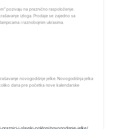
” pozivaju na praznično raspoloženje.
krašavanje izloga. Prodaje se zajedno sa
 lampicama i raznobojnim ukrasima.
ukrašavanje novogodišnje jelke. Novogodišnja jelka
nekoliko dana pre početka nove kalendarske
-praznici-i-slavski-pokloni/novogodisnje-jelke/