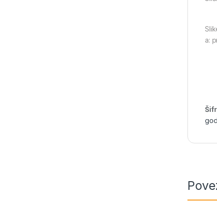
Slik
a: 
Šif
god
Pove