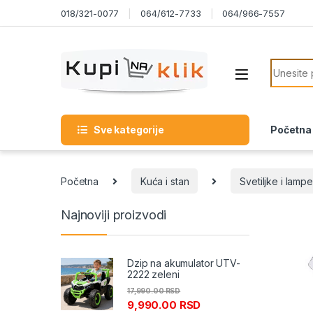
Skip to navigation
Skip to content
018/321-0077
064/612-7733
064/966-7557
Search f
Sve kategorije
Početna
Početna
Kuća i stan
Svetiljke i lampe
Najnoviji proizvodi
Dzip na akumulator UTV-
2222 zeleni
17,990.00
RSD
9,990.00
RSD