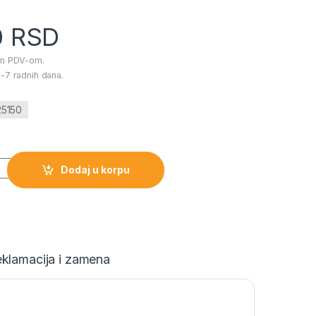
0
RSD
im PDV-om.
-7 radnih dana.
25150
rika R beli količina
Dodaj u korpu
klamacija i zamena