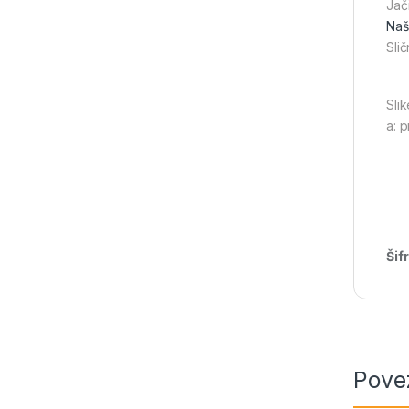
Jač
Naši
Slič
Slik
a: 
Šif
Pove