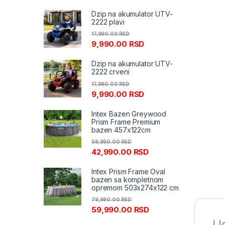
Dzip na akumulator UTV-
2222 plavi
17,990.00
RSD
9,990.00
RSD
Dzip na akumulator UTV-
2222 crveni
17,990.00
RSD
9,990.00
RSD
Intex Bazen Greywood
Prism Frame Premium
bazen 457x122cm
59,990.00
RSD
42,990.00
RSD
Intex Prism Frame Oval
bazen sa kompletnom
opremom 503x274x122 cm
79,990.00
RSD
59,990.00
RSD
Ug