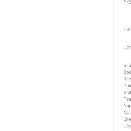
Ugr
Ugr
Sn
Boja
Rad
Pot
Vrs
Tem
Nap
Mat
Ene
Uga