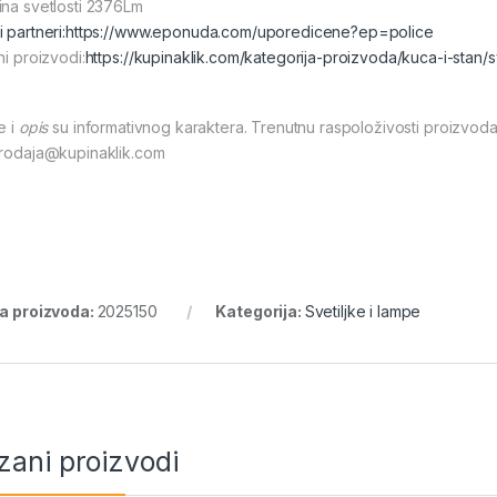
ina svetlosti 2376Lm
 partneri:
https://www.eponuda.com/uporedicene?ep=police
ni proizvodi:
https://kupinaklik.com/kategorija-proizvoda/kuca-i-stan/s
e i
opis
su informativnog karaktera. Trenutnu raspoloživosti proizvoda
prodaja@kupinaklik.com
ra proizvoda:
2025150
Kategorija:
Svetiljke i lampe
zani proizvodi