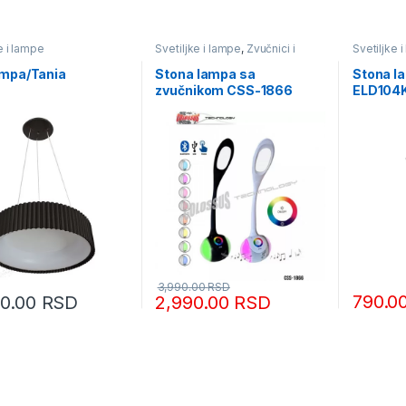
e i lampe
Svetiljke i lampe
,
Zvučnici i
Svetiljke 
karaoke
ampa/Tania
Stona lampa sa
Stona l
zvučnikom CSS-1866
ELD104
3,990.00
RSD
790.0
90.00
RSD
2,990.00
RSD