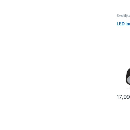
Svetiljk
LED l
17,9