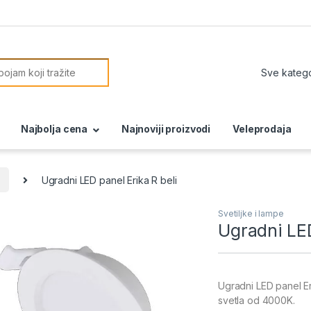
or:
Najbolja cena
Najnoviji proizvodi
Veleprodaja
Ugradni LED panel Erika R beli
Svetiljke i lampe
Ugradni LED
Ugradni LED panel Er
svetla od 4000K.