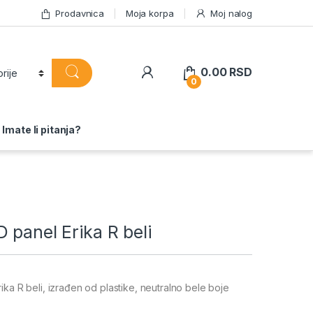
Prodavnica
Moja korpa
Moj nalog
0.00
RSD
0
Imate li pitanja?
 panel Erika R beli
ika R beli, izrađen od plastike, neutralno bele boje