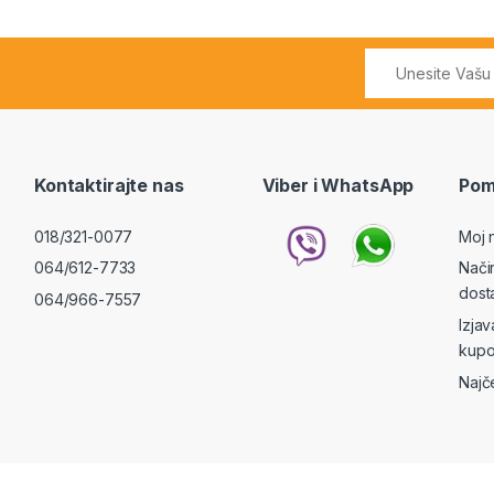
Kontaktirajte nas
Viber i WhatsApp
Pom
018/321-0077
Moj 
064/612-7733
Nači
dost
064/966-7557
Izja
kupo
Najč