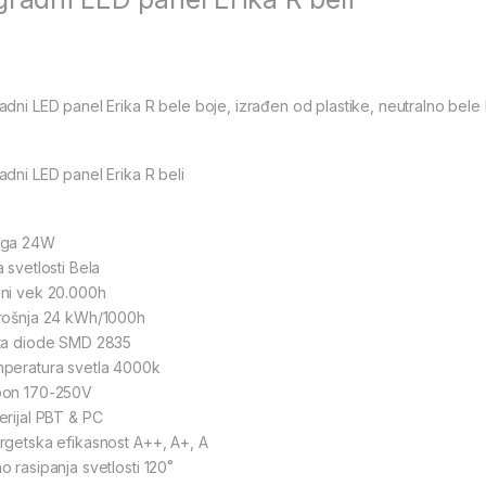
adni LED panel Erika R bele boje, izrađen od plastike, neutralno bele
adni LED panel Erika R beli
aga 24W
 svetlosti Bela
ni vek 20.000h
rošnja 24 kWh/1000h
ta diode SMD 2835
peratura svetla 4000k
on 170-250V
erijal PBT & PC
rgetska efikasnost A++, A+, A
o rasipanja svetlosti 120˚