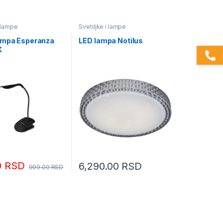
i lampe
Svetiljke i lampe
ampa Esperanza
LED lampa Notilus
K
0
RSD
6,290.00
RSD
999.00
RSD