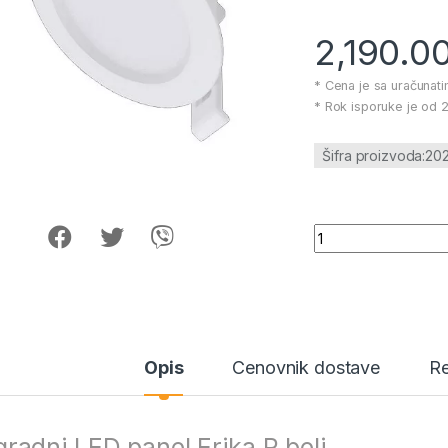
2,190.0
* Cena je sa uračunat
* Rok isporuke je od 2
Šifra proizvoda:20
Ugradni LED panel E
Opis
Cenovnik dostave
Re
radni LED panel Erika R beli