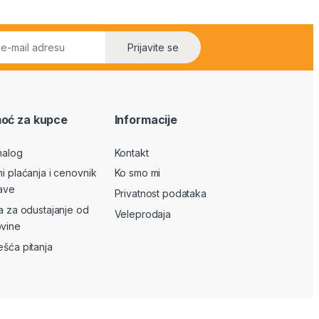
Prijavite se
oć za kupce
Informacije
nalog
Kontakt
ni plaćanja i cenovnik
Ko smo mi
ave
Privatnost podataka
va za odustajanje od
Veleprodaja
vine
ešća pitanja