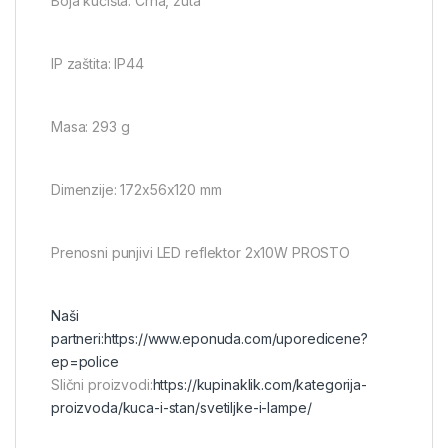
Boja kućišta: Crna, žuta
IP zaštita: IP44
Masa: 293 g
Dimenzije: 172x56x120 mm
Prenosni punjivi LED reflektor 2x10W PROSTO
Naši
partneri:
https://www.eponuda.com/uporedicene?
ep=police
Slični proizvodi:
https://kupinaklik.com/kategorija-
proizvoda/kuca-i-stan/svetiljke-i-lampe/