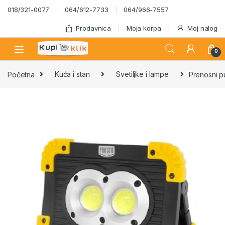
Skip to navigation
Skip to content
018/321-0077
064/612-7733
064/966-7557
Prodavnica
Moja korpa
Moj nalog
0
Početna
Kuća i stan
Svetiljke i lampe
Prenosni p