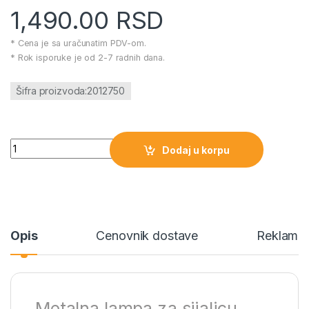
1,490.00
RSD
* Cena je sa uračunatim PDV-om.
* Rok isporuke je od 2-7 radnih dana.
Šifra proizvoda:2012750
Metalna lampa za sijalicu Donna-X2 količina
Dodaj u korpu
Opis
Cenovnik dostave
Reklamac
Metalna lampa za sijalicu