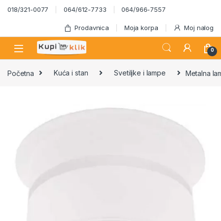
Skip to navigation
Skip to content
018/321-0077
064/612-7733
064/966-7557
Prodavnica
Moja korpa
Moj nalog
0
Početna
Kuća i stan
Svetiljke i lampe
Metalna la