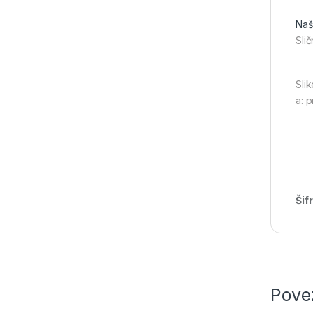
Naši
Slič
Slik
a: 
Šif
Pove