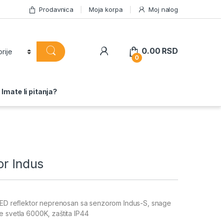
Prodavnica
Moja korpa
Moj nalog
0.00
RSD
0
Imate li pitanja?
or Indus
 LED reflektor neprenosan sa senzorom Indus-S, snage
 svetla 6000K, zaštita IP44