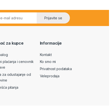
Prijavite se
oć za kupce
Informacije
nalog
Kontakt
ni plaćanja i cenovnik
Ko smo mi
ave
Privatnost podataka
va za odustajanje od
Veleprodaja
vine
ešća pitanja