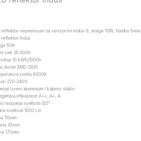
 reflektor neprenosan sa senzorom Indus-S, snage 10W, hladno bele b
 reflektor Indus
ga 10W
ni vek 25.000h
rošnja 10 kWh/1000h
ta diode SMD 2835
peratura svetla 6000K
on 220-240V
rijal Liveni aluminijum I kaljeno staklo
rgetska efikasnost A++, A+, A
o rasipanja svetlosti 120˚
ina svetlosti 1000 Lm
ina 115mm
ina 45mm
ina 170mm