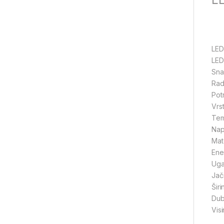
LED
LED
Sna
Rad
Pot
Vrs
Tem
Nap
Mate
Ene
Uga
Jač
Šir
Dub
Vis