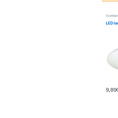
Svetiljk
LED la
9,89