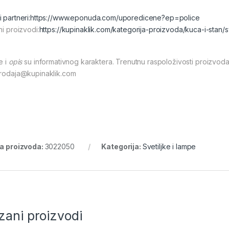
 partneri:
https://www.eponuda.com/uporedicene?ep=police
ni proizvodi:
https://kupinaklik.com/kategorija-proizvoda/kuca-i-stan/s
e i
opis
su informativnog karaktera. Trenutnu raspoloživosti proizvoda
prodaja@kupinaklik.com
ra proizvoda:
3022050
Kategorija:
Svetiljke i lampe
zani proizvodi