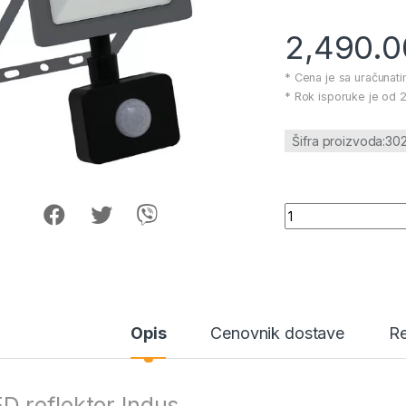
2,490.
* Cena je sa uračunat
* Rok isporuke je od 2
Šifra proizvoda:3
LED reflektor Indus
Opis
Cenovnik dostave
Re
D reflektor Indus