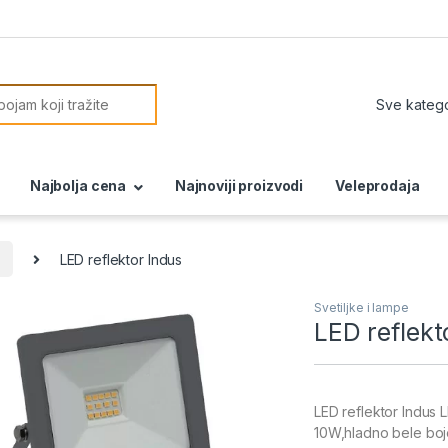
or:
Najbolja cena
Najnoviji proizvodi
Veleprodaja
LED reflektor Indus
Svetiljke i lampe
LED reflekt
LED reflektor Indus
10W,hladno bele boje