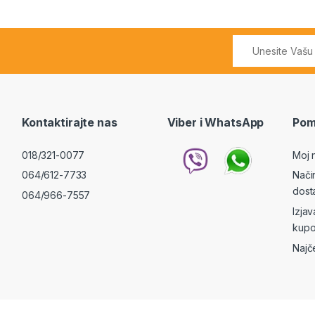
Kontaktirajte nas
Viber i WhatsApp
Pom
018/321-0077
Moj 
064/612-7733
Nači
dost
064/966-7557
Izja
kupo
Najč