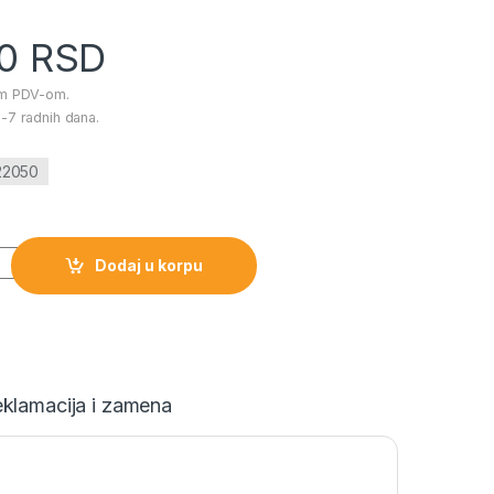
00
RSD
im PDV-om.
-7 radnih dana.
022050
 količina
Dodaj u korpu
klamacija i zamena