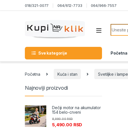
Skip to navigation
Skip to content
018/321-0077
064/612-7733
064/966-7557
Search f
Sve kategorije
Početna
Početna
Kuća i stan
Svetiljke i lampe
Najnoviji proizvodi
Dečiji motor na akumulator
154 belo-crveni
8,990.00
RSD
5,490.00
RSD