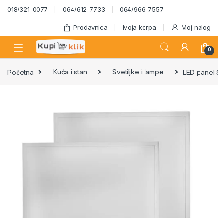
Skip to navigation
Skip to content
018/321-0077
064/612-7733
064/966-7557
Prodavnica
Moja korpa
Moj nalog
0
Početna
Kuća i stan
Svetiljke i lampe
LED panel