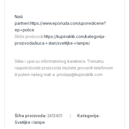
Naši
partneri:
https://www.eponuda.com/uporedicene?
ep=police
Slični proizvodi:
https://kupinaklik.com/kategorija-
proizvoda/kuca-i-stan/svetiljke-i-lampe/
Slike i
opis
su informativnog karaktera. Trenutnu
raspoloživosti proizvoda možete proveriti telefonom
ili putem našeg mail-a: prodaja@kupinaklik.com
Šifra proizvoda:
2412401
Kategorija:
Svetiljke i lampe