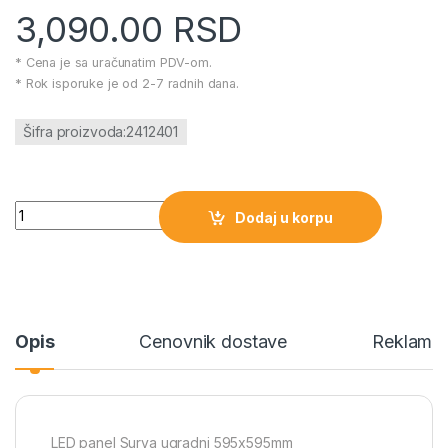
3,090.00
RSD
* Cena je sa uračunatim PDV-om.
* Rok isporuke je od 2-7 radnih dana.
Šifra proizvoda:2412401
LED panel Surya ugradni 595x595mm količina
Dodaj u korpu
Opis
Cenovnik dostave
Reklamac
LED panel Surya ugradni 595x595mm