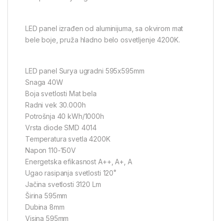
LED panel izrađen od aluminijuma, sa okvirom mat
bele boje, pruža hladno belo osvetljenje 4200K.
LED panel Surya ugradni 595x595mm
Snaga 40W
Boja svetlosti Mat bela
Radni vek 30.000h
Potrošnja 40 kWh/1000h
Vrsta diode SMD 4014
Temperatura svetla 4200K
Napon 110-150V
Energetska efikasnost A++, A+, A
Ugao rasipanja svetlosti 120˚
Jačina svetlosti 3120 Lm
Širina 595mm
Dubina 8mm
Visina 595mm