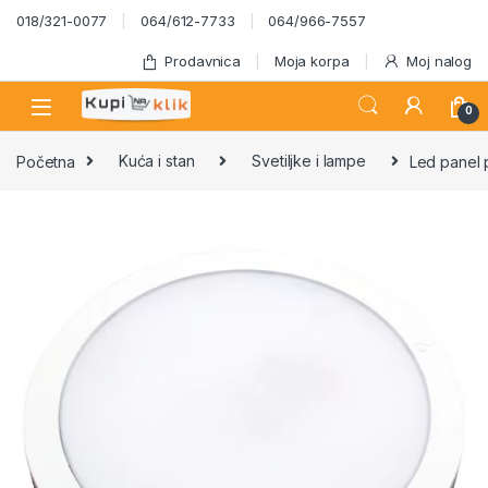
Skip to navigation
Skip to content
018/321-0077
064/612-7733
064/966-7557
Prodavnica
Moja korpa
Moj nalog
0
Početna
Kuća i stan
Svetiljke i lampe
Led panel 