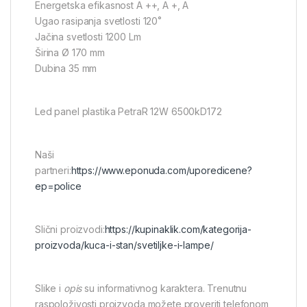
Energetska efikasnost A ++, A +, A
Ugao rasipanja svetlosti 120˚
Jačina svetlosti 1200 Lm
Širina Ø 170 mm
Dubina 35 mm
Led panel plastika PetraR 12W 6500kD172
Naši
partneri:
https://www.eponuda.com/uporedicene?
ep=police
Slični proizvodi:
https://kupinaklik.com/kategorija-
proizvoda/kuca-i-stan/svetiljke-i-lampe/
Slike i
opis
su informativnog karaktera. Trenutnu
raspoloživosti proizvoda možete proveriti telefonom