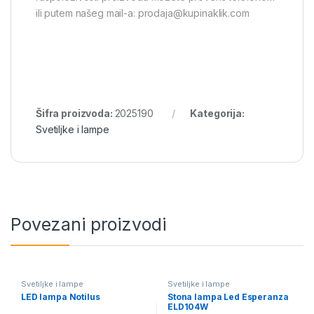
ili putem našeg mail-a: prodaja@kupinaklik.com
Šifra proizvoda:
2025190
Kategorija:
Svetiljke i lampe
Povezani proizvodi
Svetiljke i lampe
Svetiljke i lampe
LED lampa Notilus
Stona lampa Led Esperanza
ELD104W