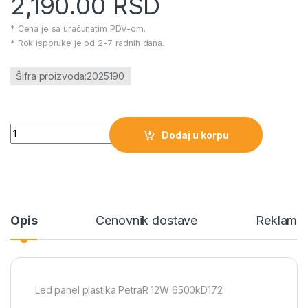
2,190.00
RSD
* Cena je sa uračunatim PDV-om.
* Rok isporuke je od 2-7 radnih dana.
Šifra proizvoda:2025190
Led panel plastika PetraR 12W 6500kD172 količina
Dodaj u korpu
Opis
Cenovnik dostave
Reklamac
Led panel plastika PetraR 12W 6500kD172