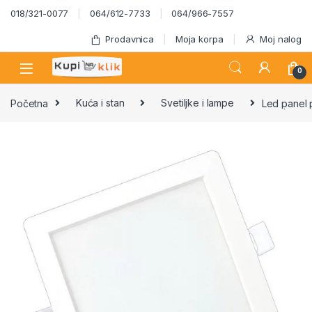
Skip to navigation
Skip to content
018/321-0077
064/612-7733
064/966-7557
Prodavnica
Moja korpa
Moj nalog
0
Početna
Kuća i stan
Svetiljke i lampe
Led panel 