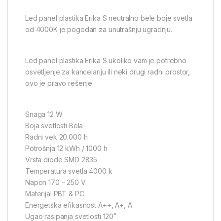
Led panel plastika Erika S neutralno bele boje svetla
od 4000K je pogodan za unutrašnju ugradnju.
Led panel plastika Erika S ukoliko vam je potrebno
osvetljenje za kancelariju ili neki drugi radni prostor,
ovo je pravo rešenje.
Snaga 12 W
Boja svetlosti Bela
Radni vek 20.000 h
Potrošnja 12 kWh / 1000 h
Vrsta diode SMD 2835
Temperatura svetla 4000 k
Napon 170 – 250 V
Materijal PBT & PC
Energetska efikasnost A++, A+, A
Ugao rasipanja svetlosti 120˚