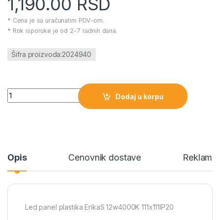
1,190.00
RSD
* Cena je sa uračunatim PDV-om.
* Rok isporuke je od 2-7 radnih dana.
Šifra proizvoda:2024940
Led panel plastika ErikaS 12w4000K 111x111IP20 količina
Dodaj u korpu
Opis
Cenovnik dostave
Reklamac
Led panel plastika ErikaS 12w4000K 111x111IP20