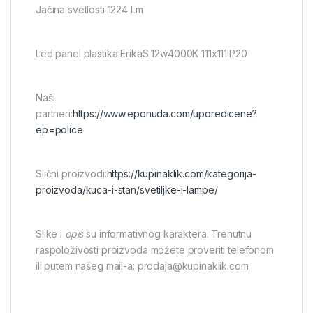
Jačina svetlosti 1224 Lm
Led panel plastika ErikaS 12w4000K 111x111IP20
Naši
partneri:
https://www.eponuda.com/uporedicene?
ep=police
Slični proizvodi:
https://kupinaklik.com/kategorija-
proizvoda/kuca-i-stan/svetiljke-i-lampe/
Slike i
opis
su informativnog karaktera. Trenutnu
raspoloživosti proizvoda možete proveriti telefonom
ili putem našeg mail-a: prodaja@kupinaklik.com