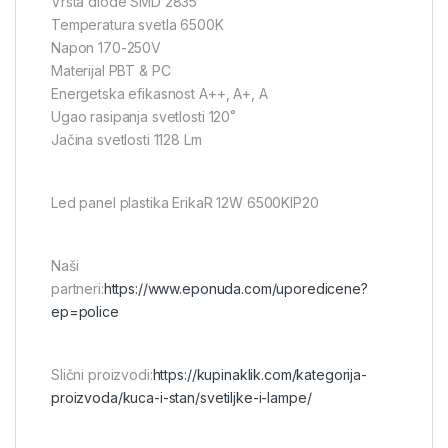
Vrsta diode SMD 2835
Temperatura svetla 6500K
Napon 170-250V
Materijal PBT & PC
Energetska efikasnost A++, A+, A
Ugao rasipanja svetlosti 120˚
Jačina svetlosti 1128 Lm
Led panel plastika ErikaR 12W 6500KIP20
Naši
partneri:
https://www.eponuda.com/uporedicene?
ep=police
Slični proizvodi:
https://kupinaklik.com/kategorija-
proizvoda/kuca-i-stan/svetiljke-i-lampe/