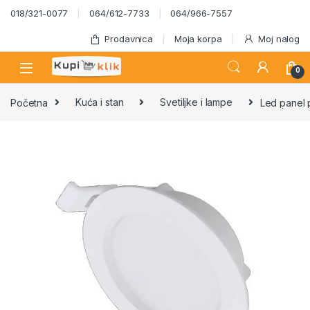
Skip to navigation
Skip to content
018/321-0077
064/612-7733
064/966-7557
Prodavnica
Moja korpa
Moj nalog
0
Početna
Kuća i stan
Svetiljke i lampe
Led panel 