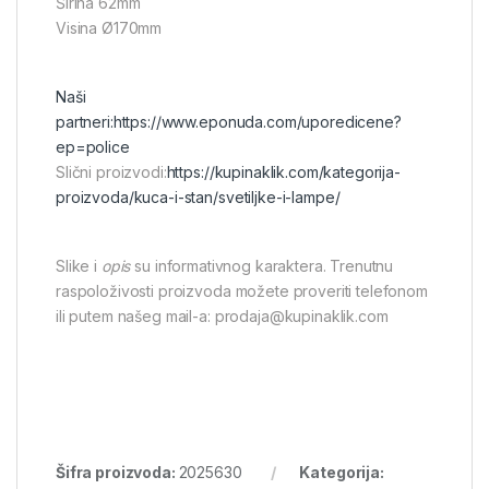
Širina 62mm
Visina Ø170mm
Naši
partneri:
https://www.eponuda.com/uporedicene?
ep=police
Slični proizvodi:
https://kupinaklik.com/kategorija-
proizvoda/kuca-i-stan/svetiljke-i-lampe/
Slike i
opis
su informativnog karaktera. Trenutnu
raspoloživosti proizvoda možete proveriti telefonom
ili putem našeg mail-a: prodaja@kupinaklik.com
Šifra proizvoda:
2025630
Kategorija: