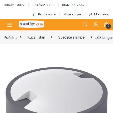
Skip to navigation
Skip to content
018/321-0077
064/612-7733
064/966-7557
Prodavnica
Moja korpa
Moj nalog
0
Početna
Kuća i stan
Svetiljke i lampe
LED lampa 