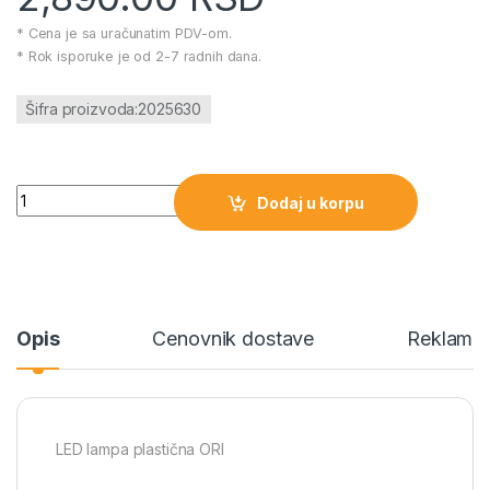
* Cena je sa uračunatim PDV-om.
* Rok isporuke je od 2-7 radnih dana.
Šifra proizvoda:2025630
LED lampa plastična ORI količina
Dodaj u korpu
Opis
Cenovnik dostave
Reklamac
LED lampa plastična ORI