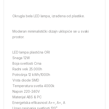
Okrugla bela LED lampa, izrađena od plastike.
Moderan minimalistički dizajn uklopiće se u svaki
prostor.
LED lampa plastična ORI
Snaga 12W
Boja svetlosti Crna
Radni vek 25.000h
Potrošnja 12 kWh/1000h
Vrsta diode SMD
Temperatura svetla 4000k
Napon 220-240V
Materijal ABS & PC
Energetska efikasnost A++, A+, A
Ugao rasipanja svetlosti 120˚