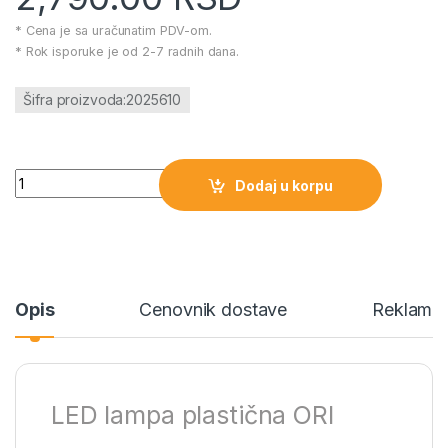
* Cena je sa uračunatim PDV-om.
* Rok isporuke je od 2-7 radnih dana.
Šifra proizvoda:2025610
LED lampa plastična ORI količina
Dodaj u korpu
Opis
Cenovnik dostave
Reklamac
LED lampa plastična ORI