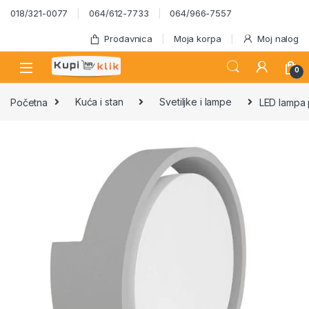
Skip to navigation
Skip to content
018/321-0077
064/612-7733
064/966-7557
Prodavnica
Moja korpa
Moj nalog
0
Početna
Kuća i stan
Svetiljke i lampe
LED lampa 