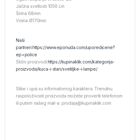
Jačina svetlosti 1056 Lm
Širina 68mm
Visina Ø170mm
Naši
partneri:
https://www.eponuda.com/uporedicene?
ep=police
Slični proizvodi:
https://kupinaklik.com/kategorija-
proizvoda/kuca-i-stan/svetiljke-i-lampe/
Slike i
opis
su informativnog karaktera. Trenutnu
raspoloživosti proizvoda možete proveriti telefonom
ili putem našeg mail-a: prodaja@kupinaklik.com