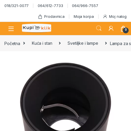
Skip to navigation
Skip to content
018/321-0077
064/612-7733
064/966-7557
Prodavnica
Moja korpa
Moj nalog
0
Početna
Kuća i stan
Svetiljke i lampe
Lampa za s