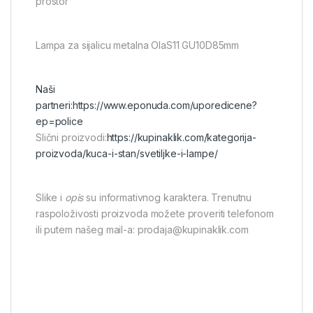
prostor
Lampa za sijalicu metalna OlaS11 GU10D85mm
Naši
partneri:
https://www.eponuda.com/uporedicene?
ep=police
Slični proizvodi:
https://kupinaklik.com/kategorija-
proizvoda/kuca-i-stan/svetiljke-i-lampe/
Slike i
opis
su informativnog karaktera. Trenutnu
raspoloživosti proizvoda možete proveriti telefonom
ili putem našeg mail-a: prodaja@kupinaklik.com