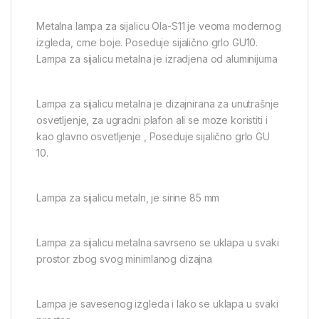
Metalna lampa za sijalicu Ola-S11 je veoma modernog
izgleda, crne boje. Poseduje sijalično grlo GU10.
Lampa za sijalicu metalna je izradjena od aluminijuma
Lampa za sijalicu metalna je dizajnirana za unutrašnje
osvetljenje, za ugradni plafon ali se moze koristiti i
kao glavno osvetljenje , Poseduje sijalično grlo GU
10.
Lampa za sijalicu metaln, je sirine 85 mm
Lampa za sijalicu metalna savrseno se uklapa u svaki
prostor zbog svog minimlanog dizajna
Lampa je savesenog izgleda i lako se uklapa u svaki