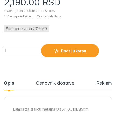
2,190.00
RSD
* Cena je sa uračunatim PDV-om.
* Rok isporuke je od 2-7 radnih dana.
Šifra proizvoda:2012650
Lampa za sijalicu metalna OlaS11 GU10D85mm količina
Dodaj u korpu
Opis
Cenovnik dostave
Reklamac
Lampa za sijalicu metalna OlaS11 GU10D85mm