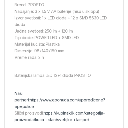
Brend: PROSTO
Napajanje: 3 x 1.5 V AA baterije (nisu u sklopu)
Izvor svetlosti: 1 x LED dioda + 12 x SMD 5630 LED
dioda
Jačina svetlosti: 250 lm + 120 lm
Tip diode: POWER LED + SMD LED
Materijal kućišta: Plastika
Dimenzije: 98x140x180 mm
Vreme rada: 2 h
Baterijska lampa LED 12+1 dioda PROSTO
Naši
partneri:
https://www.eponuda.com/uporedicene?
ep=police
Slični proizvodi:
https://kupinaklik.com/kategorija-
proizvoda/kuca-i-stan/svetiljke-i-lampe/