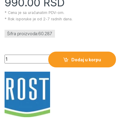
990.00
RSD
* Cena je sa uračunatim PDV-om.
* Rok isporuke je od 2-7 radnih dana.
Šifra proizvoda:60.287
Baterijska lampa LED 12+1 dioda PROSTO količina
Dodaj u korpu