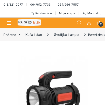
Skip to navigation
Skip to content
018/321-0077
064/612-7733
064/966-7557
Prodavnica
Moja korpa
Moj nalog
0
Početna
Kuća i stan
Svetiljke i lampe
Baterijska