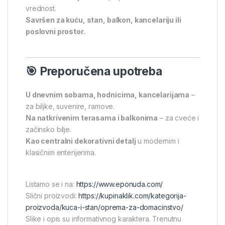
vrednost.
Savršen za kuću, stan, balkon, kancelariju ili
poslovni prostor.
🎯 Preporučena upotreba
U dnevnim sobama, hodnicima, kancelarijama
–
za biljke, suvenire, ramove.
Na natkrivenim terasama i balkonima
– za cveće i
začinsko bilje.
Kao centralni dekorativni detalj
u modernim i
klasičnim enterijerima.
Listamo se i na:
https://www.eponuda.com/
Slični proizvodi:
https://kupinaklik.com/kategorija-
proizvoda/kuca-i-stan/oprema-za-domacinstvo/
Slike i opis su informativnog karaktera. Trenutnu