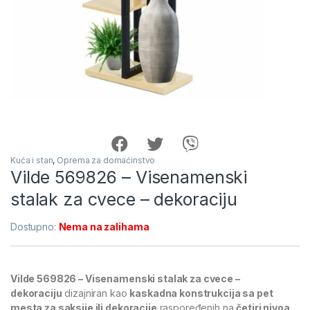
Kuća i stan
,
Oprema za domaćinstvo
Vilde 569826 – Visenamenski
stalak za cvece – dekoraciju
Dostupno:
Nema na zalihama
Vilde 569826 – Visenamenski stalak za cvece –
dekoraciju
dizajniran kao
kaskadna konstrukcija sa pet
mesta za saksije ili dekoracije
raspoređenih na
četiri nivoa
,