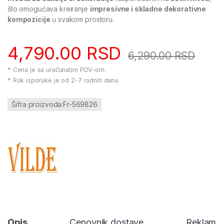
što omogućava kreiranje
impresivne i skladne dekorativne
kompozicije
u svakom prostoru.
4,790.00
RSD
6,290.00
RSD
* Cena je sa uračunatim PDV-om.
* Rok isporuke je od 2-7 radnih dana.
Šifra proizvoda:Fr-569826
Opis
Cenovnik dostave
Reklamac