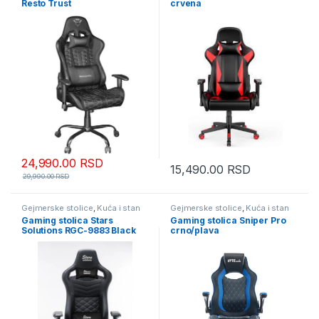
Resto Trust
crvena
24,990.00
RSD
15,490.00
RSD
29,990.00
RSD
Gejmerske stolice
,
Kuća i stan
Gejmerske stolice
,
Kuća i stan
Gaming stolica Stars
Gaming stolica Sniper Pro
Solutions RGC-9883 Black
crno/plava