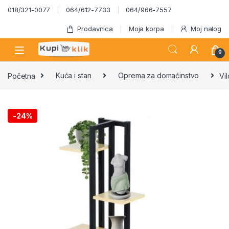
Skip to navigation
Skip to content
018/321-0077
064/612-7733
064/966-7557
Prodavnica
Moja korpa
Moj nalog
0
Početna
Kuća i stan
Oprema za domaćinstvo
Vi
-
24%