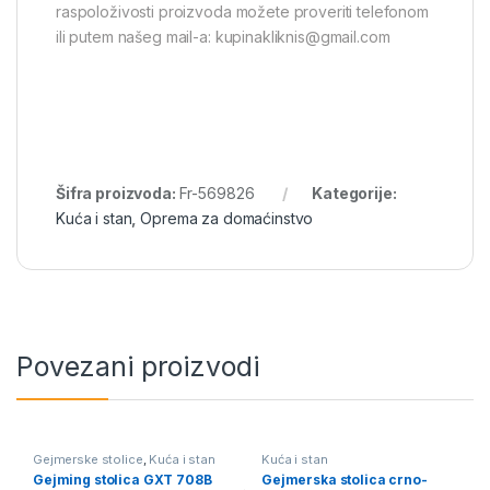
raspoloživosti proizvoda možete proveriti telefonom
ili putem našeg mail-a: kupinakliknis@gmail.com
Šifra proizvoda:
Fr-569826
Kategorije:
Kuća i stan
,
Oprema za domaćinstvo
Povezani proizvodi
Gejmerske stolice
,
Kuća i stan
Kuća i stan
Gejming stolica GXT 708B
Gejmerska stolica crno-