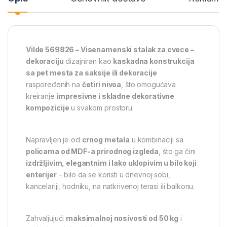
Vilde 569826 – Visenamenski stalak za cvece –
dekoraciju
dizajniran kao
kaskadna konstrukcija
sa pet mesta za saksije ili dekoracije
raspoređenih na
četiri nivoa
, što omogućava
kreiranje
impresivne i skladne dekorativne
kompozicije
u svakom prostoru.
Napravljen je od
crnog metala
u kombinaciji sa
policama od MDF-a prirodnog izgleda
, što ga čini
izdržljivim, elegantnim i lako uklopivim u bilo koji
enterijer
– bilo da se koristi u dnevnoj sobi,
kancelariji, hodniku, na natkrivenoj terasi ili balkonu.
Zahvaljujući
maksimalnoj nosivosti od 50 kg
i