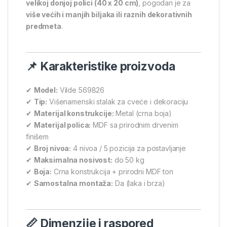
velikoj donjoj polici (40 x 20 cm)
, pogodan je za
više većih i manjih biljaka ili raznih dekorativnih
predmeta
.
📌 Karakteristike proizvoda
✔
Model:
Vilde 569826
✔
Tip:
Višenamenski stalak za cveće i dekoraciju
✔
Materijal konstrukcije:
Metal (crna boja)
✔
Materijal polica:
MDF sa prirodnim drvenim
finišem
✔
Broj nivoa:
4 nivoa / 5 pozicija za postavljanje
✔
Maksimalna nosivost:
do 50 kg
✔
Boja:
Crna konstrukcija + prirodni MDF ton
✔
Samostalna montaža:
Da (laka i brza)
📏 Dimenzije i raspored