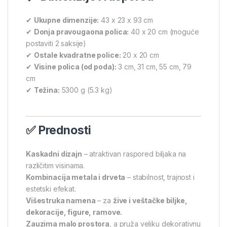
✔
Ukupne dimenzije:
43 x 23 x 93 cm
✔
Donja pravougaona polica:
40 x 20 cm (moguće
postaviti 2 saksije)
✔
Ostale kvadratne police:
20 x 20 cm
✔
Visine polica (od poda):
3 cm, 31 cm, 55 cm, 79
cm
✔
Težina:
5300 g (5.3 kg)
✅ Prednosti
Kaskadni dizajn
– atraktivan raspored biljaka na
različitim visinama.
Kombinacija metala i drveta
– stabilnost, trajnost i
estetski efekat.
Višestruka namena
– za
žive i veštačke biljke,
dekoracije, figure, ramove.
Zauzima malo prostora
, a pruža veliku dekorativnu