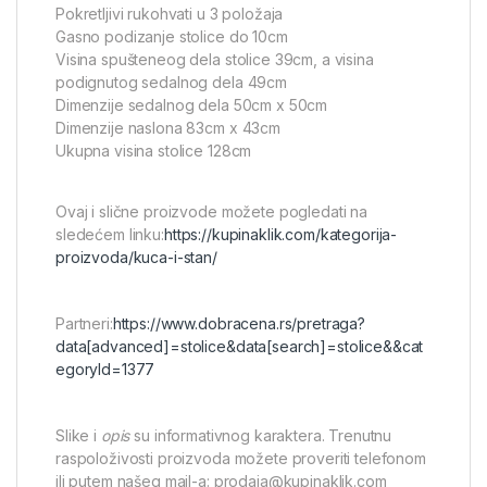
Pokretljivi rukohvati u 3 položaja
Gasno podizanje stolice do 10cm
Visina spušteneog dela stolice 39cm, a visina
podignutog sedalnog dela 49cm
Dimenzije sedalnog dela 50cm x 50cm
Dimenzije naslona 83cm x 43cm
Ukupna visina stolice 128cm
Ovaj i slične proizvode možete pogledati na
sledećem linku
:
https://kupinaklik.com/kategorija-
proizvoda/kuca-i-stan/
Partneri:
https://www.dobracena.rs/pretraga?
data[advanced]=stolice&data[search]=stolice&&cat
egoryId=1377
Slike i
opis
su informativnog karaktera. Trenutnu
raspoloživosti proizvoda možete proveriti telefonom
ili putem našeg mail-a: prodaja@kupinaklik.com