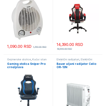
14,390.00
RSD
1,090.00
RSD
1,790.00
RSD
18,990.00
RSD
Gejmerske stolice
,
Kuća i stan
Elekrični radijatori
,
Električni
radijatori i grejalice
,
Kuća i stan
Gaming stolica Sniper Pro
Bauer uljani radijator Celio
crno/plava
OR-13N