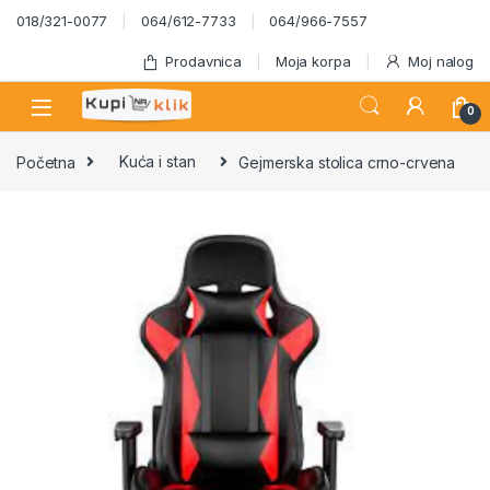
Skip to navigation
Skip to content
018/321-0077
064/612-7733
064/966-7557
Prodavnica
Moja korpa
Moj nalog
0
Početna
Kuća i stan
Gejmerska stolica crno-crvena