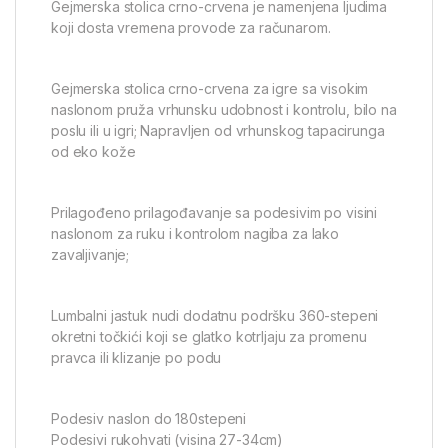
Gejmerska stolica crno-crvena
je namenjena ljudima
koji dosta vremena provode za računarom.
Gejmerska stolica crno-crvena za igre sa visokim
naslonom pruža vrhunsku udobnost i kontrolu, bilo na
poslu ili u igri;
Napravljen od vrhunskog tapacirunga
od eko kože
Prilagođeno prilagođavanje sa podesivim po visini
naslonom za ruku i kontrolom nagiba za lako
zavaljivanje;
Lumbalni jastuk nudi dodatnu podršku 360-stepeni
okretni točkići koji se glatko kotrljaju za promenu
pravca ili klizanje po podu
Podesiv naslon do 180stepeni
Podesivi rukohvati (visina 27-34cm)