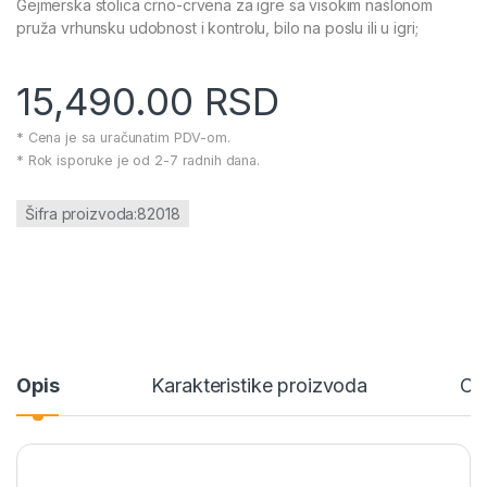
Gejmerska stolica crno-crvena za igre sa visokim naslonom
pruža vrhunsku udobnost i kontrolu, bilo na poslu ili u igri;
15,490.00
RSD
* Cena je sa uračunatim PDV-om.
* Rok isporuke je od 2-7 radnih dana.
Šifra proizvoda:82018
Opis
Karakteristike proizvoda
Ce