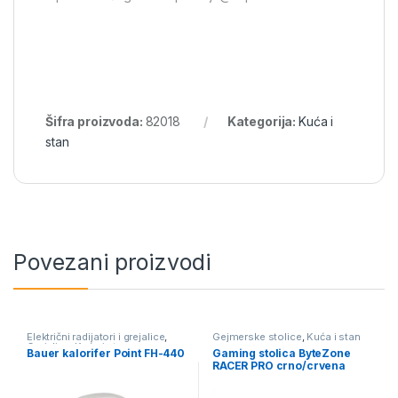
Šifra proizvoda:
82018
Kategorija:
Kuća i
stan
Povezani proizvodi
Električni radijatori i grejalice
,
Gejmerske stolice
,
Kuća i stan
Grejalice
,
Kuća i stan
Bauer kalorifer Point FH-440
Gaming stolica ByteZone
RACER PRO crno/crvena