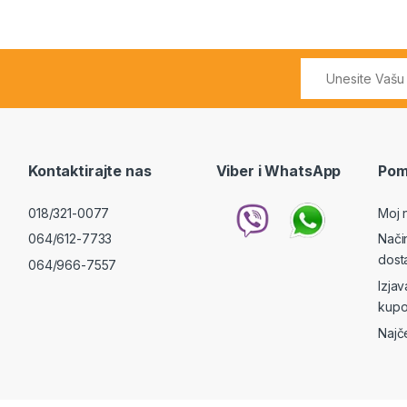
Kontaktirajte nas
Viber i WhatsApp
Pom
018/321-0077
Moj 
064/612-7733
Nači
dost
064/966-7557
Izja
kupo
Najč