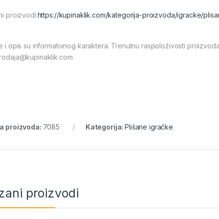
ni proizvodi:
https://kupinaklik.com/kategorija-proizvoda/igracke/plis
ke i opis su informativnog karaktera. Trenutnu raspoloživosti proizvod
prodaja@kupinaklik.com
ra proizvoda:
7085
Kategorija:
Plišane igračke
zani proizvodi