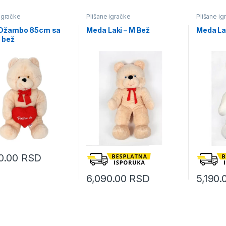
 igračke
Plišane igračke
Plišane ig
Džambo 85cm sa
Meda Laki – M Bež
Meda Lak
 bež
0.00
RSD
6,090.00
RSD
5,190