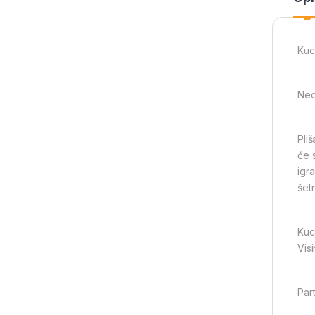
Kuc
Neo
Pli
će 
igr
šetn
Kuc
Vis
Part