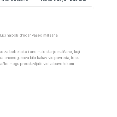
ći najbolji drugar vašeg mališana.
o za bebe tako i one malo starije mališane, koji
ijala onemogućava bilo kakav vid povreda, te su
gračke mogu predstavljati i vid zabave tokom