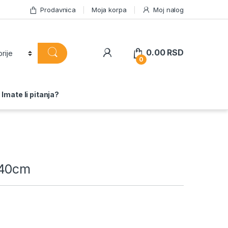
Prodavnica
Moja korpa
Moj nalog
0.00
RSD
0
Imate li pitanja?
 40cm