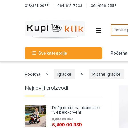
Skip to navigation
Skip to content
018/321-0077
064/612-7733
064/966-7557
Search f
Sve kategorije
Početna
Početna
Igračke
Plišane igračke
Najnoviji proizvodi
Dečiji motor na akumulator
154 belo-crveni
8,990.00
RSD
5,490.00
RSD