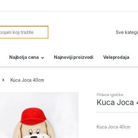
or:
Najbolja cena
Najnoviji proizvodi
Veleprodaja
Kuca Joca 40cm
Plišane igračke
Kuca Joca
Kuca Joca 40cm