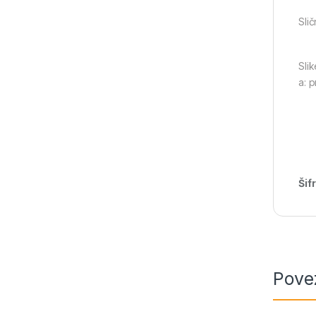
Slič
Sli
a: 
Šif
Pove