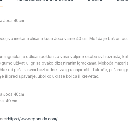
a Joca 40cm
doljivo mekana plišana kuca Joca visine 40 cm. Možda je baš on budu
šana igračka je odličan poklon za vaše voljene osobe svih uzrasta, kak
sigurno uživati u igri sa ovako dizajniranim igračkama. Mekoća mater
ačke od pliša sasvim bezbedne i za igru najmlađih. Takođe, plišane i
je ili pred spavanje, ukoliko ukrase kolica ili krevetac.
a Joca 40cm
ina: 40 cm
neri:
https://www.eponuda.com/