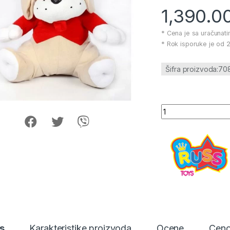
1,390.0
* Cena je sa uračunat
* Rok isporuke je od 2
Šifra proizvoda:70
Kuca Joca 40cm ko
s
Karakteristike proizvoda
Ocene
Ceno