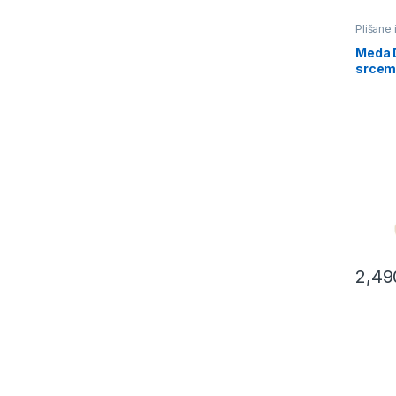
Plišane
Meda 
srcem
2,49