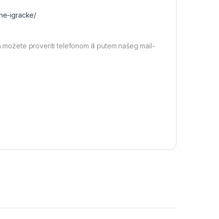
ane-igracke/
a možete proveriti telefonom ili putem našeg mail-