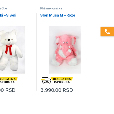
račke
Plišane igračke
i – S Beli
Slon Musa M – Roze
.00
RSD
3,990.00
RSD