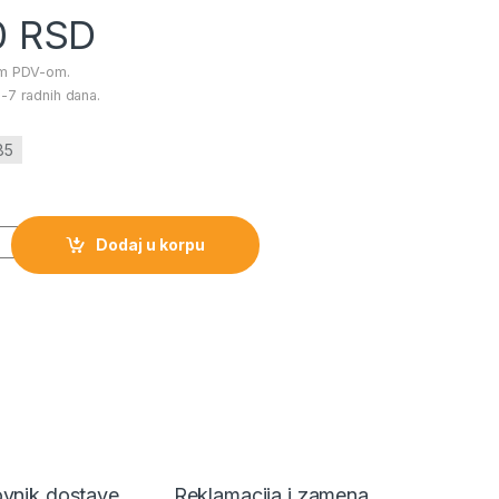
0
RSD
im PDV-om.
-7 radnih dana.
85
ličina
Dodaj u korpu
vnik dostave
Reklamacija i zamena