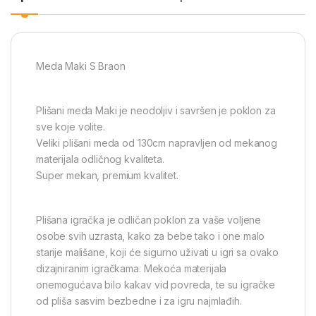
Meda Maki S Braon
Plišani meda Maki je neodoljiv i savršen je poklon za
sve koje volite.
Veliki plišani meda od 130cm napravljen od mekanog
materijala odličnog kvaliteta.
Super mekan, premium kvalitet.
Plišana igračka je odličan poklon za vaše voljene
osobe svih uzrasta, kako za bebe tako i one malo
starije mališane, koji će sigurno uživati u igri sa ovako
dizajniranim igračkama. Mekoća materijala
onemogućava bilo kakav vid povreda, te su igračke
od pliša sasvim bezbedne i za igru najmlađih.