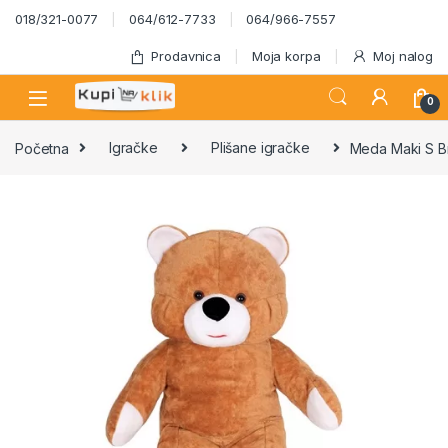
Skip to navigation
Skip to content
018/321-0077
064/612-7733
064/966-7557
Prodavnica
Moja korpa
Moj nalog
0
Početna
Igračke
Plišane igračke
Meda Maki S B