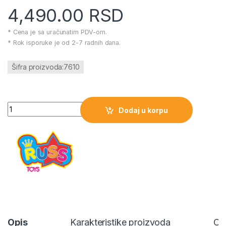
4,490.00
RSD
* Cena je sa uračunatim PDV-om.
* Rok isporuke je od 2-7 radnih dana.
Šifra proizvoda:7610
Meda Maki S Braon količina
Dodaj u korpu
Opis
Karakteristike proizvoda
Oc